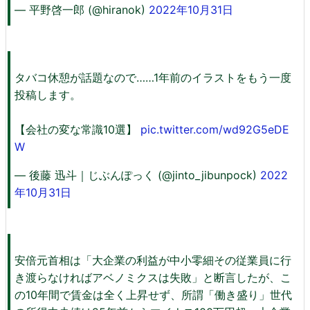
— 平野啓一郎 (@hiranok)
2022年10月31日
タバコ休憩が話題なので……1年前のイラストをもう一度
投稿します。
【会社の変な常識10選】
pic.twitter.com/wd92G5eDE
W
— 後藤 迅斗｜じぶんぽっく (@jinto_jibunpock)
2022
年10月31日
安倍元首相は「大企業の利益が中小零細その従業員に行
き渡らなければアベノミクスは失敗」と断言したが、こ
の10年間で賃金は全く上昇せず、所謂「働き盛り」世代