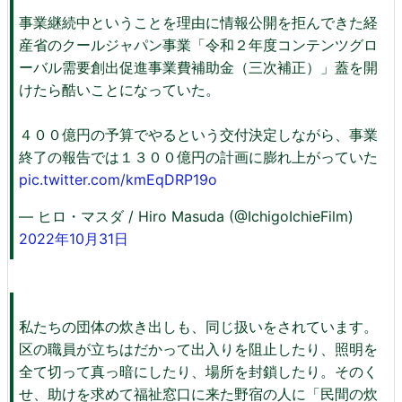
事業継続中ということを理由に情報公開を拒んできた経
産省のクールジャパン事業「令和２年度コンテンツグロ
ーバル需要創出促進事業費補助金（三次補正）」蓋を開
けたら酷いことになっていた。
４００億円の予算でやるという交付決定しながら、事業
終了の報告では１３００億円の計画に膨れ上がっていた
pic.twitter.com/kmEqDRP19o
— ヒロ・マスダ / Hiro Masuda (@IchigoIchieFilm)
2022年10月31日
私たちの団体の炊き出しも、同じ扱いをされています。
区の職員が立ちはだかって出入りを阻止したり、照明を
全て切って真っ暗にしたり、場所を封鎖したり。そのく
せ、助けを求めて福祉窓口に来た野宿の人に「民間の炊