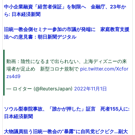
中小企業融資「経営者保証」を制限へ 金融庁、23年か
ら: 日本経済新聞
旧統一教会側セミナー参加の市議が発端に 家庭教育支援
法への意見書：朝日新聞デジタル
動画：陰性になるまで出られない、上海ディズニーの来
場者が足止め 新型コロナ規制で
pic.twitter.com/Xcfor
zs4d9
— ロイター (@ReutersJapan)
2022年11月1日
ソウル梨泰院事故、「誰かが押した」証言 死者155人に:
日本経済新聞
大物議員狙う旧統一教会の“暴露”に自民党ビクビク…副大