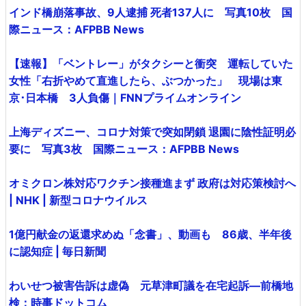
インド橋崩落事故、9人逮捕 死者137人に 写真10枚 国
際ニュース：AFPBB News
【速報】「ベントレー」がタクシーと衝突 運転していた
女性「右折やめて直進したら、ぶつかった」 現場は東
京･日本橋 3人負傷｜FNNプライムオンライン
上海ディズニー、コロナ対策で突如閉鎖 退園に陰性証明必
要に 写真3枚 国際ニュース：AFPBB News
オミクロン株対応ワクチン接種進まず 政府は対応策検討へ
| NHK | 新型コロナウイルス
1億円献金の返還求めぬ「念書」、動画も 86歳、半年後
に認知症 | 毎日新聞
わいせつ被害告訴は虚偽 元草津町議を在宅起訴―前橋地
検：時事ドットコム