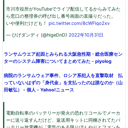
市川市役所がYouTubeでライブ配信してるからみてみた
ら窓口の整理券の呼び出し番号画面の直撮りだった。
いや便利だけども！
pic.twitter.com/8cWFlqo2xv
— ひげダンディ (@higeDnD)
2022年10月31日
ランサムウエア起因とみられる大阪急性期・総合医療セン
ターのシステム障害についてまとめてみた - piyolog
病院のランサムウェア事件、ロシア系犯人を直撃取材 払
っていないはずの「身代金」を支払ったのは誰なのか（山
田敏弘） - 個人 - Yahoo!ニュース
電動自転車のバッテリーが発火の恐れリコールでメーカ
ーに送り返すんだけど、返送用キットに同梱されてたバ
ッテリー放電機が「電気のある限りぼんやりとファンを