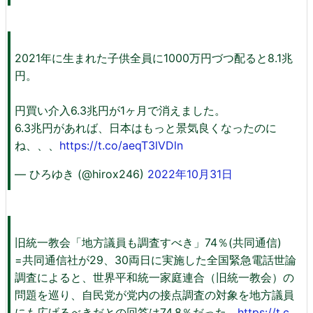
2021年に生まれた子供全員に1000万円づつ配ると8.1兆
円。
円買い介入6.3兆円が1ヶ月で消えました。
6.3兆円があれば、日本はもっと景気良くなったのに
ね、、、
https://t.co/aeqT3lVDln
— ひろゆき (@hirox246)
2022年10月31日
旧統一教会「地方議員も調査すべき」74％(共同通信)
=共同通信社が29、30両日に実施した全国緊急電話世論
調査によると、世界平和統一家庭連合（旧統一教会）の
問題を巡り、自民党が党内の接点調査の対象を地方議員
にも広げるべきだとの回答は74.8％だった。
https://t.c