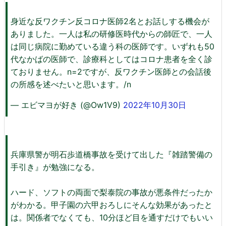
身近な反ワクチン反コロナ医師2名とお話しする機会が
ありました。一人は私の研修医時代からの師匠で、一人
は同じ病院に勤めている違う科の医師です。いずれも50
代なかばの医師で、診療科としてはコロナ患者を全く診
ておりません。n=2ですが、反ワクチン医師との会話後
の所感を述べたいと思います。/n
— エビマヨが好き (@Ow1V9)
2022年10月30日
兵庫県警が明石歩道橋事故を受けて出した『雑踏警備の
手引き』が勉強になる。
ハード、ソフトの両面で梨泰院の事故が悪条件だったか
がわかる。甲子園の六甲おろしにそんな効果があったと
は。関係者でなくても、10分ほど目を通すだけでもいい