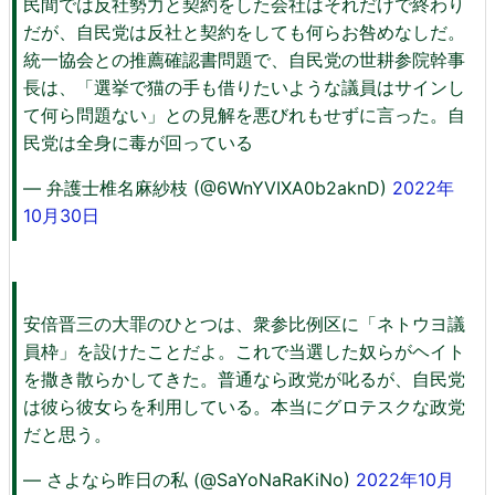
民間では反社勢力と契約をした会社はそれだけで終わり
だが、自民党は反社と契約をしても何らお咎めなしだ。
統一協会との推薦確認書問題で、自民党の世耕参院幹事
長は、「選挙で猫の手も借りたいような議員はサインし
て何ら問題ない」との見解を悪びれもせずに言った。自
民党は全身に毒が回っている
— 弁護士椎名麻紗枝 (@6WnYVIXA0b2aknD)
2022年
10月30日
安倍晋三の大罪のひとつは、衆参比例区に「ネトウヨ議
員枠」を設けたことだよ。これで当選した奴らがヘイト
を撒き散らかしてきた。普通なら政党が叱るが、自民党
は彼ら彼女らを利用している。本当にグロテスクな政党
だと思う。
— さよなら昨日の私 (@SaYoNaRaKiNo)
2022年10月