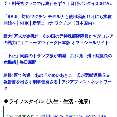
臣・副長官クラスでは終わらず？｜日刊ゲンダイDIGITAL
「BA.5」対応ワクチン モデルナも使用承認 11月にも接種
開始へ | NHK | 新型コロナ ワクチン（日本国内）
最大1万人が参戦!? あの国の元特殊部隊隊員たちがロシア
の戦力に｜ニューズウィーク日本版 オフィシャルサイト
「不正」同調のトランプ派が威嚇 共和党・州下院議長の
危機感 | 毎日新聞
島根1区で落選 あの「かめいあきこ」氏が選挙運動収支
報告書を出さず刑事告発さる | アジアプレス・ネットワー
ク
◆ライフスタイル（人生・生活・健康）
ごそごそするなよ
#創作
pic.twitter.com/l6Rcr5yDfe