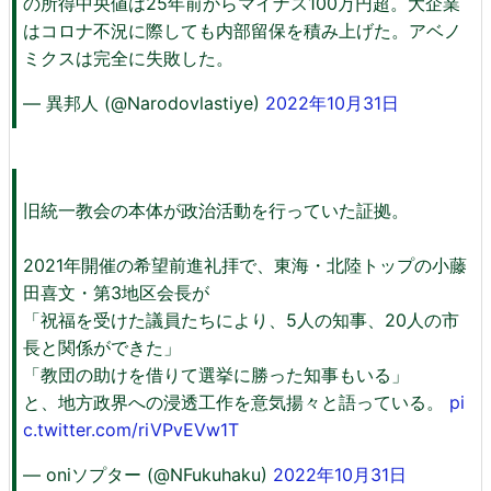
の所得中央値は25年前からマイナス100万円超。大企業
はコロナ不況に際しても内部留保を積み上げた。アベノ
ミクスは完全に失敗した。
— 異邦人 (@Narodovlastiye)
2022年10月31日
旧統一教会の本体が政治活動を行っていた証拠。
2021年開催の希望前進礼拝で、東海・北陸トップの小藤
田喜文・第3地区会長が
「祝福を受けた議員たちにより、5人の知事、20人の市
長と関係ができた」
「教団の助けを借りて選挙に勝った知事もいる」
と、地方政界への浸透工作を意気揚々と語っている。
pi
c.twitter.com/riVPvEVw1T
— oniソプター (@NFukuhaku)
2022年10月31日