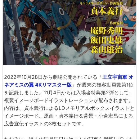
2022年10月28日から劇場公開されている「
王立宇宙軍 オ
ネアミスの翼 4Kリマスター版
」が週末の観客動員数第1位
を記録しました。11月4日からは入場者特典第2弾として、
複製イメージボードイラストレーションが配布されます。
内容は、貞本義行によるLDメモリアルボックスイラストと
イメージボード、原画・貞本義行＆背景・小倉宏昌による
広告宣伝イラストの3枚セットです。
ちなみに、過去の同月同日にはこんな記事を掲載していま