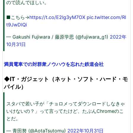
ので読んでほしい。
■こちら→
https://t.co/E2Ig3yM7OX
pic.twitter.com/Rl
t9JwDlQi
— Gakushi Fujiwara / 藤原学思 (@fujiwara_g1)
2022年
10月31日
満員電車での対群衆ノウハウを忘れた鉄道会社
◆IT・ガジェット（ネット・ソフト・ハード・モ
バイル）
スタバで若い子が「チョロメってダウンロードしなきゃ
いけないの？」って言ってたけど、たぶんChromeのこ
とだ。
— 青田努 (@AotaTsutomu)
2022年10月31日