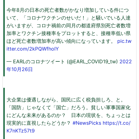
今年8月の日本の死亡者数がかなり増加している件につ
いて、「コロナワクチンのせいだ！」と騒いでいる人達
がいますが、コロナ禍前の同月の都道府県別死亡者数増
加率とワクチン接種率をプロットすると、接種率低い県
ほど死亡者数増加率が高い傾向になっています。
pic.tw
itter.com/2kPQWfhoIY
— EARLのコロナツイート (@EARL_COVID19_tw)
2022
年10月26日
大企業は優遇しながら、国民に広く税負担しろ、と。
「国防」じゃなくて「国亡」だろう。貧しい軍事国家化
にどんな未来があるのか？ 日本の現状を、ちょっとは
現実的に直視したらどうか？
#NewsPicks
https://t.co/
K7nKTz57t9