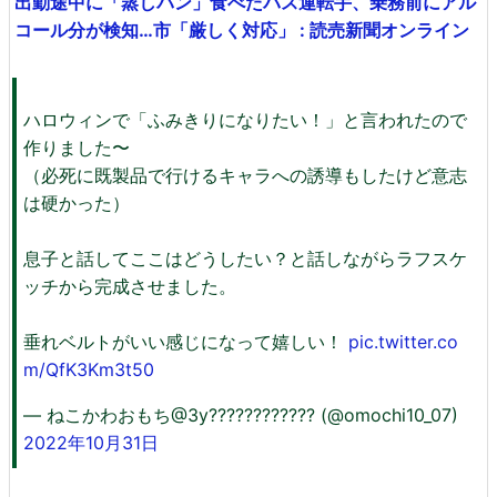
出勤途中に「蒸しパン」食べたバス運転手、乗務前にアル
コール分が検知…市「厳しく対応」 : 読売新聞オンライン
ハロウィンで「ふみきりになりたい！」と言われたので
作りました〜
（必死に既製品で行けるキャラへの誘導もしたけど意志
は硬かった）
息子と話してここはどうしたい？と話しながらラフスケ
ッチから完成させました。
垂れベルトがいい感じになって嬉しい！
pic.twitter.co
m/QfK3Km3t50
— ねこかわおもち@3y???????????? (@omochi10_07)
2022年10月31日