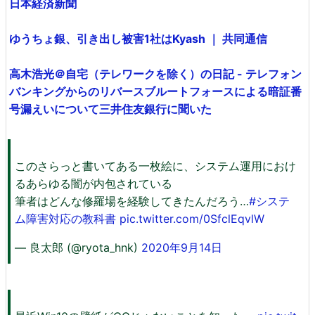
日本経済新聞
ゆうちょ銀、引き出し被害1社はKyash ｜ 共同通信
高木浩光＠自宅（テレワークを除く）の日記 - テレフォン
バンキングからのリバースブルートフォースによる暗証番
号漏えいについて三井住友銀行に聞いた
このさらっと書いてある一枚絵に、システム運用におけ
るあらゆる闇が内包されている
筆者はどんな修羅場を経験してきたんだろう…
#システ
ム障害対応の教科書
pic.twitter.com/0SfclEqvlW
— 良太郎 (@ryota_hnk)
2020年9月14日