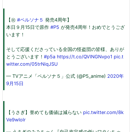
【㊗
#ペルソナ５
発売4周年】
本日９月15日で原作
#P5
が発売4周年！おめでとうござ
います！
そして応援くださっている全国の怪盗団の皆様、ありが
とうございます！
#p5a
https://t.co/QVlNGNvpo1
pic.t
witter.com/05trNiqJSU
— TVアニメ「ペルソナ５」公式 (@P5_anime)
2020年
9月15日
【うさぎ】誉めても価値は減らない
pic.twitter.com/8k
Ve9wIolr
— うさぎのみみちゃん『自己肯定感の低いワタシちゃ