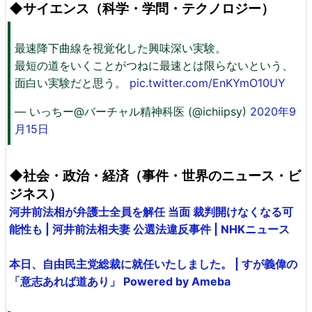
◆サイエンス（科学・学問・テクノロジー）
最速降下曲線を視覚化した興味深い実験。
最短の道をいくことがつねに最速とは限らないという、
面白い実験だと思う。
pic.twitter.com/EnKYmO10UY
— いっちー@バーチャル精神科医 (@ichiipsy)
2020年9
月15日
◆社会・政治・経済（事件・世界のニュース・ビ
ジネス）
河井前法相が弁護士全員を解任 当面 裁判開けなくなる可
能性も | 河井前法相夫妻 公選法違反事件 | NHKニュース
本日、自由民主党総裁に就任いたしました。 | すが義偉の
「意志あれば道あり」 Powered by Ameba