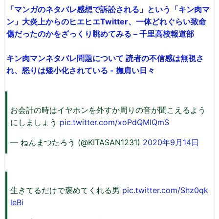
「マンガのネタバレ感想で訴訟される」という「キン肉マ
ン」大炎上からのヒエヒエTwitter、一体どれぐらい致命
傷だったのかをざっくり眺めてみる – 千里高校報道部
キン肉マンネタバレ問題について 読者の不信感は無視さ
れ、怒りは矮小化されている - 撫肩い日々
お会計の時はイヤホンを外すか周りの音が聞こえるよう
にしましょう
pic.twitter.com/xoPdQMIQmS
— ねんまつたろう (@KITASAN1231)
2020年9月14日
生きてるだけで褒めてくれる男
pic.twitter.com/Shz0qk
leBi