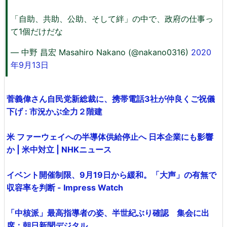
「自助、共助、公助、そして絆」の中で、政府の仕事っ
て1個だけだな
— 中野 昌宏 Masahiro Nakano (@nakano0316)
2020
年9月13日
菅義偉さん自民党新総裁に、携帯電話3社が仲良くご祝儀
下げ : 市況かぶ全力２階建
米 ファーウェイへの半導体供給停止へ 日本企業にも影響
か | 米中対立 | NHKニュース
イベント開催制限、9月19日から緩和。「大声」の有無で
収容率を判断 - Impress Watch
「中核派」最高指導者の姿、半世紀ぶり確認 集会に出
席：朝日新聞デジタル