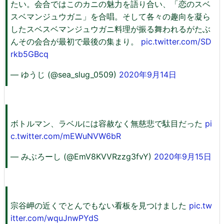
たい。会合ではこのカニの魅力を語り合い、「恋のスベ
スベマンジュウガニ」を合唱。そして各々の趣向を凝ら
したスベスベマンジュウガニ料理が振る舞われるがたぶ
んその会合が最初で最後の集まり。
pic.twitter.com/SD
rkb5GBcq
— ゆうじ (@sea_slug_0509)
2020年9月14日
ボトルマン、ラベルには容赦なく無慈悲で駄目だった
pi
c.twitter.com/mEWuNVW6bR
— みぶろーし (@EmV8KVVRzzg3fvY)
2020年9月15日
宗谷岬の近くでとんでもない看板を見つけました
pic.tw
itter.com/wquJnwPYdS