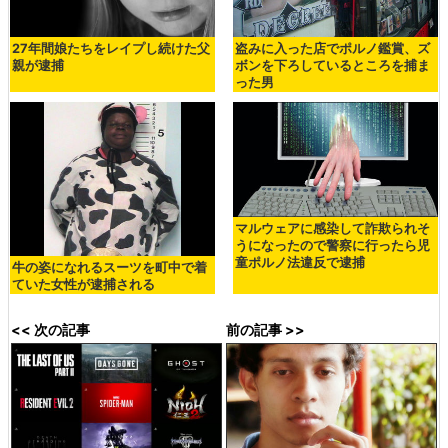
27年間娘たちをレイプし続けた父
盗みに入った店でポルノ鑑賞、ズ
親が逮捕
ボンを下ろしているところを捕ま
った男
マルウェアに感染して詐欺られそ
うになったので警察に行ったら児
童ポルノ法違反で逮捕
牛の姿になれるスーツを町中で着
ていた女性が逮捕される
<< 次の記事
前の記事 >>