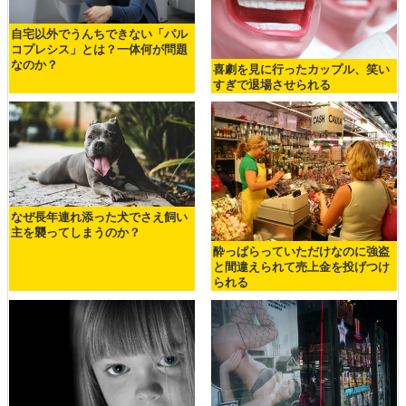
自宅以外でうんちできない「パル
コプレシス」とは？一体何が問題
なのか？
喜劇を見に行ったカップル、笑い
すぎで退場させられる
なぜ長年連れ添った犬でさえ飼い
主を襲ってしまうのか？
酔っぱらっていただけなのに強盗
と間違えられて売上金を投げつけ
られる