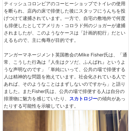
ティッシュコロンビアのコーヒーショップでトイレの使用
を断られ、店内の床で排便した後にスタッフにうんちを投
げつけて逮捕されています。一方で、自宅の敷地外で何度
も排便したとしてアメリカ・コロラド州のジョガーが逮捕
されましたが、このようなケースは「計画的犯行」だとい
えるもので、主に侮辱が目的です。
アンガーマネージメント英国教会のMike Fisher氏は、「通
常、こうした行為は『人生はクソだ、ふんばれ』というよ
うな声明なのです」「単純にいって、公共の場で排便する
人は精神的な問題を抱えています。社会化されている人で
あれば、そのようなことはまずしないのですから」と語り
ました。またFisher氏は、公共の場で排便する人は自分の
排泄物に魅力を感じていたり、
スカトロジー
の傾向があっ
たりする可能性を示唆しています。