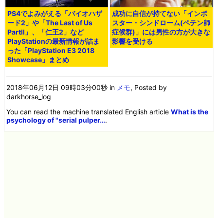
PS4でよみがえる「バイオハザ
成功に自信が持てない「インポ
ード2」や「The Last of Us
スター・シンドローム(ペテン師
PartII」、「仁王2」など
症候群)」には男性の方が大きな
PlayStationの最新情報が詰ま
影響を受ける
った「PlayStation E3 2018
Showcase」まとめ
2018年06月12日 09時03分00秒
in
メモ
, Posted by
darkhorse_log
You can read the machine translated English article
What is the
psychology of "serial pulper…
.