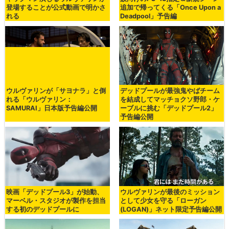
登場することが公式動画で明かさ
追加で帰ってくる「Once Upon a
れる
Deadpool」予告編
ウルヴァリンが「サヨナラ」と倒
デッドプールが最強鬼やばチーム
れる「ウルヴァリン：
を結成してマッチョクソ野郎・ケ
SAMURAI」日本版予告編公開
ーブルに挑む「デッドプール2」
予告編公開
映画「デッドプール3」が始動、
ウルヴァリンが最後のミッション
マーベル・スタジオが製作を担当
として少女を守る「ローガン
する初のデッドプールに
(LOGAN)」ネット限定予告編公開