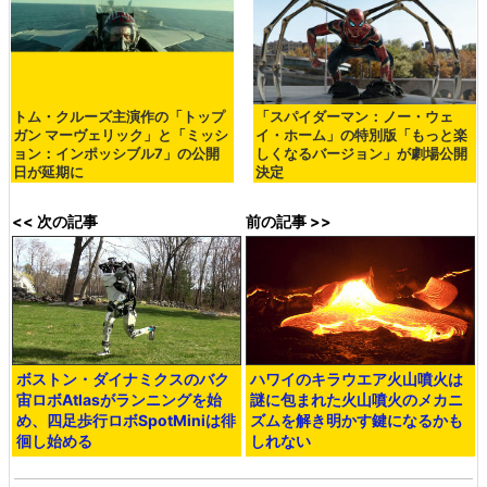
トム・クルーズ主演作の「トップ
「スパイダーマン：ノー・ウェ
ガン マーヴェリック」と「ミッシ
イ・ホーム」の特別版「もっと楽
ョン：インポッシブル7」の公開
しくなるバージョン」が劇場公開
日が延期に
決定
<< 次の記事
前の記事 >>
ボストン・ダイナミクスのバク
ハワイのキラウエア火山噴火は
宙ロボAtlasがランニングを始
謎に包まれた火山噴火のメカニ
め、四足歩行ロボSpotMiniは徘
ズムを解き明かす鍵になるかも
徊し始める
しれない