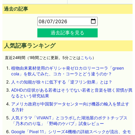
過去の記事
過去記事を見る
人気記事ランキング
直近24時間（1時間ごとに更新。5分ごとは
こちら
）
植物由来素材使用のギリシャ発ゼロカロリーコーラ「green
cola」を飲んでみた、コカ・コーラとどう違うのか？
人々の知能が徐々に低下する「逆フリン効果」とは？
ADHDの症状がある若者はそうでない若者と音楽を聴く習慣が異
なるという研究結果
アメリカ政府が中国製データセンター向け機器の輸入を禁止す
る方針
人気ドラマ「VIVANT」とコラボした湖池屋のポテトチップス
「乃木ののり塩」「野崎のケバブ」試食レビュー
Google「Pixel 11」シリーズ4機種の詳細スペックが流出、全モ