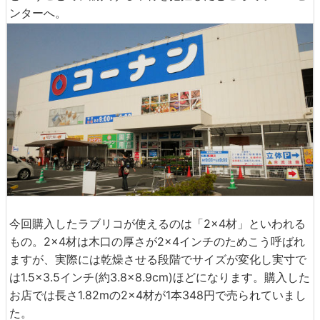
ンターへ。
今回購入したラブリコが使えるのは「2×4材」といわれる
もの。2×4材は木口の厚さが2×4インチのためこう呼ばれ
ますが、実際には乾燥させる段階でサイズが変化し実寸で
は1.5×3.5インチ(約3.8×8.9cm)ほどになります。購入した
お店では長さ1.82mの2×4材が1本348円で売られていまし
た。