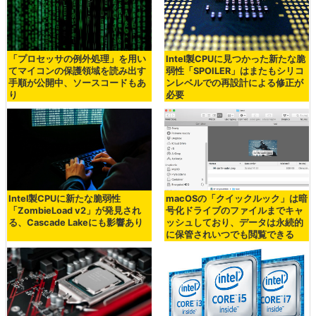
「プロセッサの例外処理」を用い
Intel製CPUに見つかった新たな脆
てマイコンの保護領域を読み出す
弱性「SPOILER」はまたもシリコ
手順が公開中、ソースコードもあ
ンレベルでの再設計による修正が
り
必要
Intel製CPUに新たな脆弱性
macOSの「クイックルック」は暗
「ZombieLoad v2」が発見され
号化ドライブのファイルまでキャ
る、Cascade Lakeにも影響あり
ッシュしており、データは永続的
に保管されいつでも閲覧できる