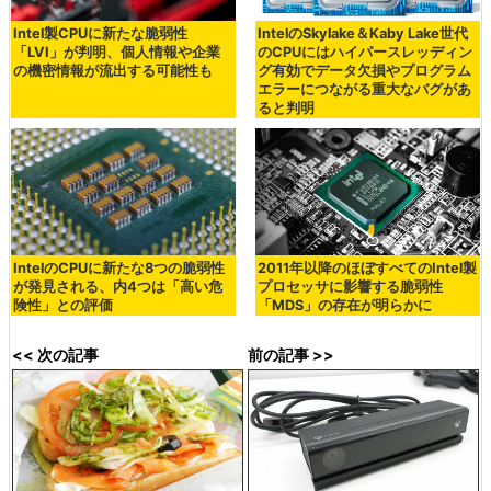
Intel製CPUに新たな脆弱性
IntelのSkylake＆Kaby Lake世代
「LVI」が判明、個人情報や企業
のCPUにはハイパースレッディン
の機密情報が流出する可能性も
グ有効でデータ欠損やプログラム
エラーにつながる重大なバグがあ
ると判明
IntelのCPUに新たな8つの脆弱性
2011年以降のほぼすべてのIntel製
が発見される、内4つは「高い危
プロセッサに影響する脆弱性
険性」との評価
「MDS」の存在が明らかに
<< 次の記事
前の記事 >>