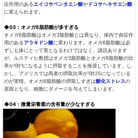
症作用のある
エイコサペンタエン酸
や
ドコサヘキサエン酸
に変えられます。
◆03：オメガ6脂肪酸が多すぎる
オメガ6脂肪酸はオメガ3脂肪酸とは異なり、体内で炎症作
用のある
アラキドン酸
に変わります。オメガ6脂肪酸は必
ずしも体にとって害となるわけではなく、諸説あります
が、ルスティヒ教授はオメガ3脂肪酸とオメガ6脂肪酸の比
率が1対1になるように摂取することを推奨しています。し
かし、アメリカでは両者の摂取比率が1対25になっている
のが実情。オメガ6脂肪酸の摂取しすぎは
酸化ストレス
の
原因となり、細胞にダメージを与えてしまいます。
◆04：微量栄養素の含有量が少なすぎる