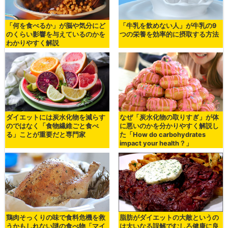
「何を食べるか」が脳や気分にど
「牛乳を飲めない人」が牛乳の9
のくらい影響を与えているのかを
つの栄養を効率的に摂取する方法
わかりやすく解説
ダイエットには炭水化物を減らす
なぜ「炭水化物の取りすぎ」が体
のではなく「食物繊維ごと食べ
に悪いのかを分かりやすく解説し
る」ことが重要だと専門家
た「How do carbohydrates
impact your health？」
鶏肉そっくりの味で食料危機を救
脂肪がダイエットの大敵というの
うかもしれない謎の食べ物「マイ
は大いなる誤解でむしろ健康に良