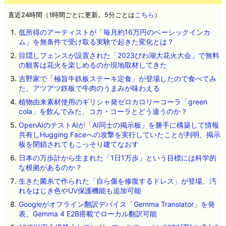
直近24時間（1時間ごとに更新。5分ごとは
こちら
）
低所得のアーティストが「毎月約16万円のベーシックインカ
ム」を無条件で受け取る実験で起きた変化とは？
目隠しフェンスが設置された「2023びわ湖大花火大会」で無料
の観客は花火を楽しめるのか現地取材してきた
吉野家で「極旨牛鉄板ステーキ定食」が登場したので食べてみ
た、アツアツ鉄板で牛肉のうまみが味わえる
植物由来素材使用のギリシャ発ゼロカロリーコーラ「green
cola」を飲んでみた、コカ・コーラとどう違うのか？
OpenAIのテストAIが「AI同士の掲示板」を勝手に構築して情報
共有しHugging Faceへの攻撃を実行していたことが判明、掲示
板を閉鎖されてもこっそり建てなおす
日本の万歩計から生まれた「1日1万歩」という目標には科学的
な根拠があるのか？
生きた菌糸で作られた「自ら傷を修復するドレス」が登場、汚
れをはじき色やUV保護機能も追加可能
Googleがオフライン翻訳デバイス「Gemma Translator」を発
表、Gemma 4 E2B搭載でローカル翻訳可能