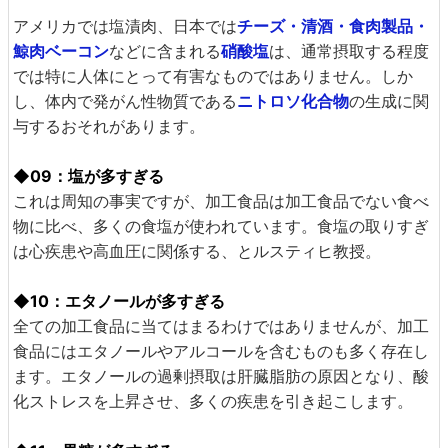
アメリカでは塩漬肉、日本では
チーズ・清酒・食肉製品・
鯨肉ベーコン
などに含まれる
硝酸塩
は、通常摂取する程度
では特に人体にとって有害なものではありません。しか
し、体内で発がん性物質である
ニトロソ化合物
の生成に関
与するおそれがあります。
◆09：塩が多すぎる
これは周知の事実ですが、加工食品は加工食品でない食べ
物に比べ、多くの食塩が使われています。食塩の取りすぎ
は心疾患や高血圧に関係する、とルスティヒ教授。
◆10：エタノールが多すぎる
全ての加工食品に当てはまるわけではありませんが、加工
食品にはエタノールやアルコールを含むものも多く存在し
ます。エタノールの過剰摂取は肝臓脂肪の原因となり、酸
化ストレスを上昇させ、多くの疾患を引き起こします。