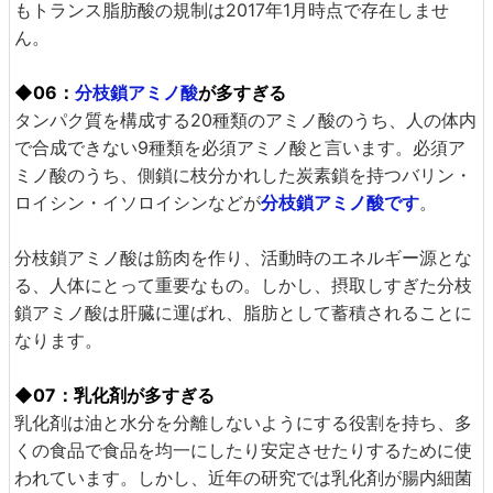
もトランス脂肪酸の規制は2017年1月時点で存在しませ
ん。
◆06：
分枝鎖アミノ酸
が多すぎる
タンパク質を構成する20種類のアミノ酸のうち、人の体内
で合成できない9種類を必須アミノ酸と言います。必須ア
ミノ酸のうち、側鎖に枝分かれした炭素鎖を持つバリン・
ロイシン・イソロイシンなどが
分枝鎖アミノ酸です
。
分枝鎖アミノ酸は筋肉を作り、活動時のエネルギー源とな
る、人体にとって重要なもの。しかし、摂取しすぎた分枝
鎖アミノ酸は肝臓に運ばれ、脂肪として蓄積されることに
なります。
◆07：乳化剤が多すぎる
乳化剤は油と水分を分離しないようにする役割を持ち、多
くの食品で食品を均一にしたり安定させたりするために使
われています。しかし、近年の研究では乳化剤が腸内細菌