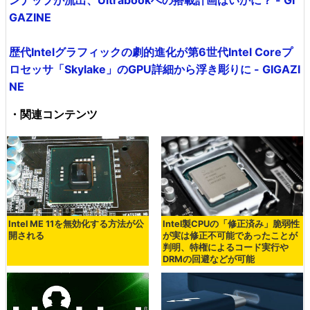
ンナップが流出、Ultrabookへの搭載計画はいかに？ - GI
GAZINE
歴代Intelグラフィックの劇的進化が第6世代Intel Coreプ
ロセッサ「Skylake」のGPU詳細から浮き彫りに - GIGAZI
NE
・関連コンテンツ
Intel ME 11を無効化する方法が公
Intel製CPUの「修正済み」脆弱性
開される
が実は修正不可能であったことが
判明、特権によるコード実行や
DRMの回避などが可能