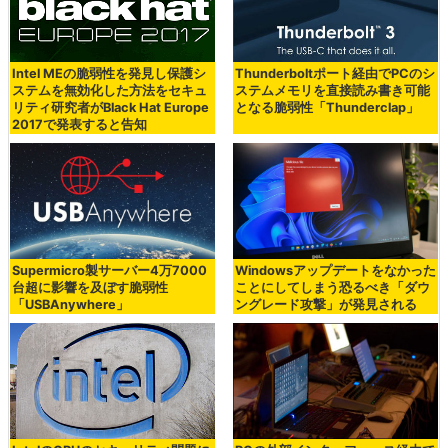
Intel MEの脆弱性を発見し保護シ
Thunderboltポート経由でPCのシ
ステムを無効化した方法をセキュ
ステムメモリを直接読み書き可能
リティ研究者がBlack Hat Europe
となる脆弱性「Thunderclap」
2017で発表すると告知
Supermicro製サーバー4万7000
Windowsアップデートをなかった
台超に影響を及ぼす脆弱性
ことにしてしまう恐るべき「ダウ
「USBAnywhere」
ングレード攻撃」が発見される