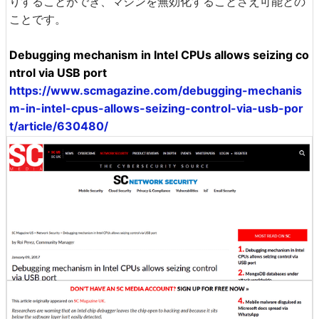
りすることができ、マシンを無効化することさえ可能との
ことです。
Debugging mechanism in Intel CPUs allows seizing co
ntrol via USB port
https://www.scmagazine.com/debugging-mechanis
m-in-intel-cpus-allows-seizing-control-via-usb-por
t/article/630480/