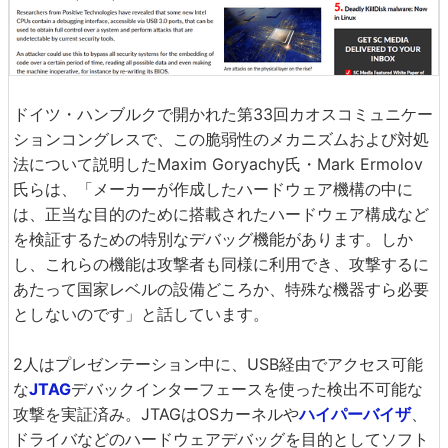
ドイツ・ハンブルクで開かれた第33回カオスコミュニケー
ションコングレスで、この脆弱性のメカニズムおよび対処
法について説明したMaxim Goryachy氏・Mark Ermolov
氏らは、「メーカーが作成したハードウェア機構の中に
は、正当な目的のために搭載されたハードウェア構成など
を検証するための特別なデバッグ機能があります。しか
し、これらの機能は攻撃者も同様に利用でき、攻撃するに
あたって国家レベルの設備どころか、特殊な機器すら必要
としないのです」と話しています。
2人はプレゼンテーション中に、USB経由でアクセス可能
な
JTAG
デバックインターフェースを使った検出不可能な
攻撃を実証済み。JTAGはOSカーネルや
ハイパーバイザ
、
ドライバなどのハードウェアデバッグを目的としてソフト