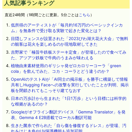
人気記事ランキング
直近24時間（1時間ごとに更新。5分ごとは
こちら
）
低所得のアーティストが「毎月約16万円のベーシックインカ
ム」を無条件で受け取る実験で起きた変化とは？
目隠しフェンスが設置された「2023びわ湖大花火大会」で無料
の観客は花火を楽しめるのか現地取材してきた
吉野家で「極旨牛鉄板ステーキ定食」が登場したので食べてみ
た、アツアツ鉄板で牛肉のうまみが味わえる
植物由来素材使用のギリシャ発ゼロカロリーコーラ「green
cola」を飲んでみた、コカ・コーラとどう違うのか？
OpenAIのテストAIが「AI同士の掲示板」を勝手に構築して情報
共有しHugging Faceへの攻撃を実行していたことが判明、掲示
板を閉鎖されてもこっそり建てなおす
日本の万歩計から生まれた「1日1万歩」という目標には科学的
な根拠があるのか？
Googleがオフライン翻訳デバイス「Gemma Translator」を発
表、Gemma 4 E2B搭載でローカル翻訳可能
生きた菌糸で作られた「自ら傷を修復するドレス」が登場、汚
れをはじき色やUV保護機能も追加可能