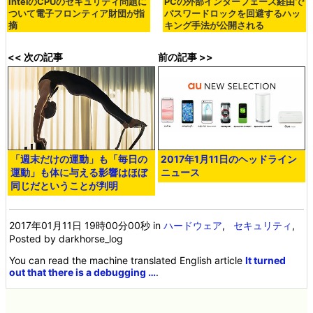
IntelのCPUのセキュリティ問題に
PCの外部インターフェース経由で
ついて電子フロンティア財団が指
パスワードロックを回避するハッ
摘
キング手法が公開される
<< 次の記事
前の記事 >>
「週末だけの運動」も「毎日の
2017年1月11日のヘッドライン
運動」も体に与える影響はほぼ
ニュース
同じだということが判明
2017年01月11日 19時00分00秒
in
ハードウェア
,
セキュリティ
,
Posted by darkhorse_log
You can read the machine translated English article
It turned
out that there is a debugging …
.