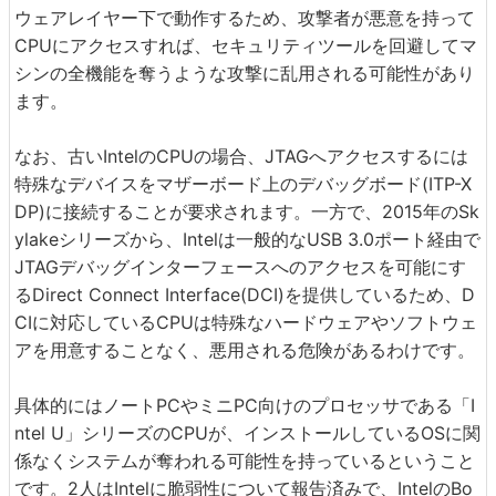
ウェアレイヤー下で動作するため、攻撃者が悪意を持って
CPUにアクセスすれば、セキュリティツールを回避してマ
シンの全機能を奪うような攻撃に乱用される可能性があり
ます。
なお、古いIntelのCPUの場合、JTAGへアクセスするには
特殊なデバイスをマザーボード上のデバッグボード(ITP-X
DP)に接続することが要求されます。一方で、2015年のSk
ylakeシリーズから、Intelは一般的なUSB 3.0ポート経由で
JTAGデバッグインターフェースへのアクセスを可能にす
るDirect Connect Interface(DCI)を提供しているため、D
CIに対応しているCPUは特殊なハードウェアやソフトウェ
アを用意することなく、悪用される危険があるわけです。
具体的にはノートPCやミニPC向けのプロセッサである「I
ntel U」シリーズのCPUが、インストールしているOSに関
係なくシステムが奪われる可能性を持っているということ
です。2人はIntelに脆弱性について報告済みで、IntelのBo