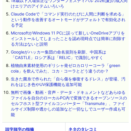
18歳以下入場禁止なワンダーフェスティバル 2026[夏]の成人向
けエリアのアイテムいろいろ
Claude Codeで「コマンド実行のたびに人間に判断を求める」
という動作を改善するオートモードがデフォルトで有効化され
る予定
MicrosoftがWindows 11 PCに誤って新しいOneDriveアプリを
インストールしてしまったことを認め現時点では簡単に削除す
る方法はないと説明
Googleがハッカー集団の命名規則を刷新、中国系は
「CASTLE」ロシア系は「RELIC」で識別しやすく
植物由来素材使用のギリシャ発ゼロカロリーコーラ「green
cola」を飲んでみた、コカ・コーラとどう違うのか？
生きた菌糸で作られた「自ら傷を修復するドレス」が登場、汚
れをはじき色やUV保護機能も追加可能
無料で画像・動画・音声・データ・ドキュメントなどあらゆる
ファイルを自分のローカルPC内で変換できるオープンソースの
セルフホスト型ファイルコンバーター「Transmute」、ファイ
ルサイズ制限や透かしの追加など一切なしでユーザー作成も可
能
ネタのタレコミ