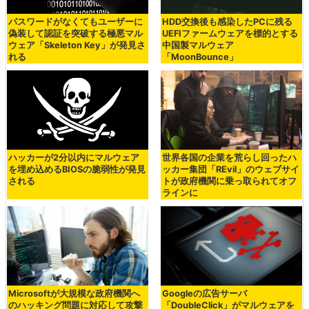
パスワードがなくてもユーザーに
HDD交換後も感染したPCに残る
偽装して認証を突破する極悪マル
UEFIファームウェアを標的とする
ウェア「Skeleton Key」が発見さ
中国製マルウェア
れる
「MoonBounce」
ハッカーが2分以内にマルウェア
世界各国の企業を荒らし回ったハ
を埋め込めるBIOSの脆弱性が発見
ッカー集団「REvil」のウェブサイ
される
トが政府機関に乗っ取られてオフ
ラインに
Microsoftが大規模な政府機関へ
Googleの広告サーバ
のハッキング問題に対応して攻撃
「DoubleClick」がマルウェアを