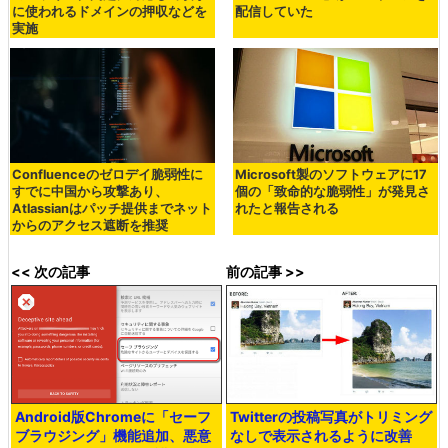
に使われるドメインの押収などを
配信していた
実施
Confluenceのゼロデイ脆弱性に
Microsoft製のソフトウェアに17
すでに中国から攻撃あり、
個の「致命的な脆弱性」が発見さ
Atlassianはパッチ提供までネット
れたと報告される
からのアクセス遮断を推奨
<< 次の記事
前の記事 >>
Android版Chromeに「セーフ
Twitterの投稿写真がトリミング
ブラウジング」機能追加、悪意
なしで表示されるように改善