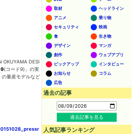
取材
ヘッドライン
アニメ
乗り物
セキュリティ
映画
食
生き物
デザイン
マンガ
創作
ウェブアプリ
 OKUYAMA DESI
ピックアップ
インタビュー
e9
(コード9)」の実
お知らせ
コラム
」の量産モデルなど
広告
過去の記事
過去記事を見る
20151028_pressr
人気記事ランキング