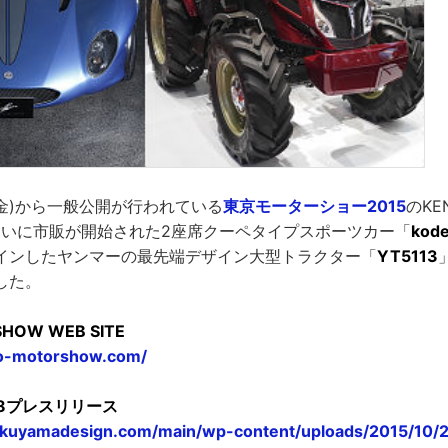
日(金)から一般公開が行われている
東京モーターショー2015
のKEN
ついに市販が開始された2座席クーペタイプスポーツカー「
kod
インしたヤンマーの最先端デザイン大型トラクター「
YT5113
した。
SHOW WEB SITE
yo-motorshow.com/
028プレスリリース
okuyamadesign.com/main/wp-content/uploads/2015/10/