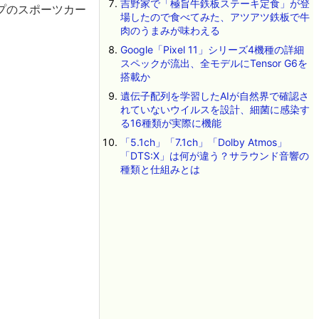
吉野家で「極旨牛鉄板ステーキ定食」が登
プのスポーツカー
場したので食べてみた、アツアツ鉄板で牛
肉のうまみが味わえる
Google「Pixel 11」シリーズ4機種の詳細
スペックが流出、全モデルにTensor G6を
搭載か
遺伝子配列を学習したAIが自然界で確認さ
れていないウイルスを設計、細菌に感染す
る16種類が実際に機能
「5.1ch」「7.1ch」「Dolby Atmos」
「DTS:X」は何が違う？サラウンド音響の
種類と仕組みとは