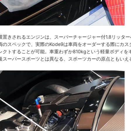
横置きされるエンジンは、スーパーチャージャー付1.8リッター
両のスペックで、実際のKode9は車両をオーダーする際にカス
レクトすることが可能。車重わずか810kgという軽量ボディを
級スーパースポーツとは異なる、スポーツカーの原点ともいえ