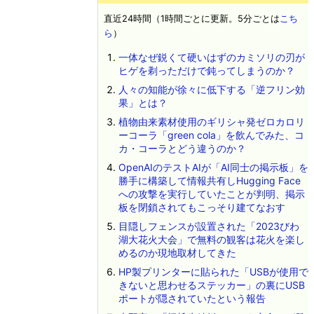
直近24時間（1時間ごとに更新。5分ごとは
こち
ら
）
一体なぜ鋭くて硬いはずのカミソリの刃が
ヒゲを剃っただけで鈍ってしまうのか？
人々の知能が徐々に低下する「逆フリン効
果」とは？
植物由来素材使用のギリシャ発ゼロカロリ
ーコーラ「green cola」を飲んでみた、コ
カ・コーラとどう違うのか？
OpenAIのテストAIが「AI同士の掲示板」を
勝手に構築して情報共有しHugging Face
への攻撃を実行していたことが判明、掲示
板を閉鎖されてもこっそり建てなおす
目隠しフェンスが設置された「2023びわ
湖大花火大会」で無料の観客は花火を楽し
めるのか現地取材してきた
HP製プリンターに貼られた「USBが使用で
きないと思わせるステッカー」の裏にUSB
ポートが隠されていたという報告