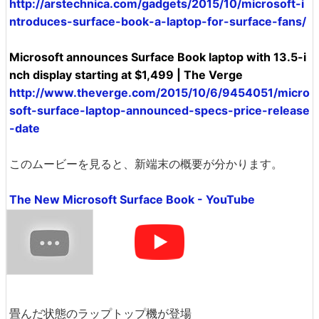
http://arstechnica.com/gadgets/2015/10/microsoft-i
ntroduces-surface-book-a-laptop-for-surface-fans/
Microsoft announces Surface Book laptop with 13.5-i
nch display starting at $1,499 | The Verge
http://www.theverge.com/2015/10/6/9454051/micro
soft-surface-laptop-announced-specs-price-release
-date
このムービーを見ると、新端末の概要が分かります。
The New Microsoft Surface Book - YouTube
畳んだ状態のラップトップ機が登場