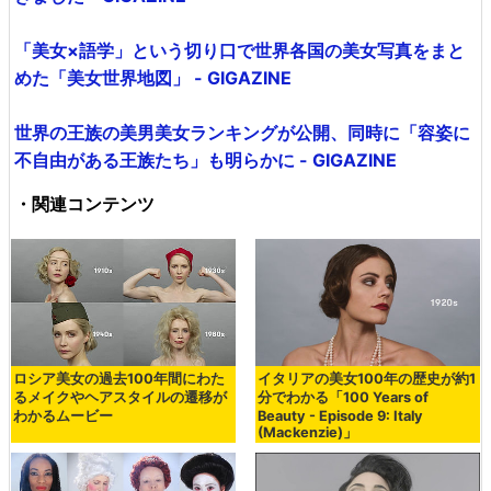
「美女×語学」という切り口で世界各国の美女写真をまと
めた「美女世界地図」 - GIGAZINE
世界の王族の美男美女ランキングが公開、同時に「容姿に
不自由がある王族たち」も明らかに - GIGAZINE
・関連コンテンツ
ロシア美女の過去100年間にわた
イタリアの美女100年の歴史が約1
るメイクやヘアスタイルの遷移が
分でわかる「100 Years of
わかるムービー
Beauty - Episode 9: Italy
(Mackenzie)」