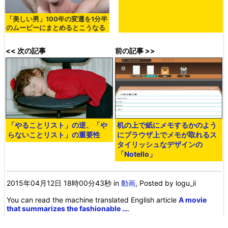
「美しい男」100年の変遷を1分半
女性ファッションの100年の歴史
のムービーにまとめるとこうなる
を一挙に振り返るとこうなる
<< 次の記事
前の記事 >>
「やることリスト」の逆、「や
机の上で紙にメモするかのよう
らないことリスト」の重要性
にブラウザ上でメモが取れるス
タイリッシュなデザインの
「Notello」
2015年04月12日 18時00分43秒
in
動画
, Posted by logu_ii
You can read the machine translated English article
A movie
that summarizes the fashionable …
.