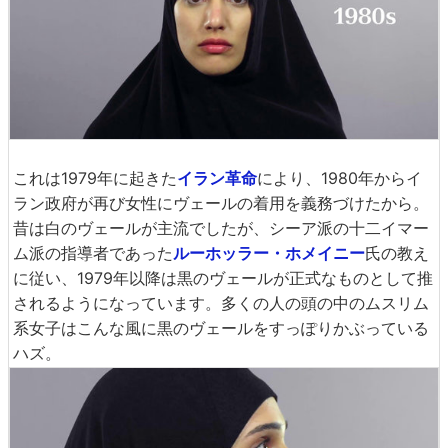
これは1979年に起きた
イラン革命
により、1980年からイ
ラン政府が再び女性にヴェールの着用を義務づけたから。
昔は白のヴェールが主流でしたが、シーア派の十二イマー
ム派の指導者であった
ルーホッラー・ホメイニー
氏の教え
に従い、1979年以降は黒のヴェールが正式なものとして推
されるようになっています。多くの人の頭の中のムスリム
系女子はこんな風に黒のヴェールをすっぽりかぶっている
ハズ。