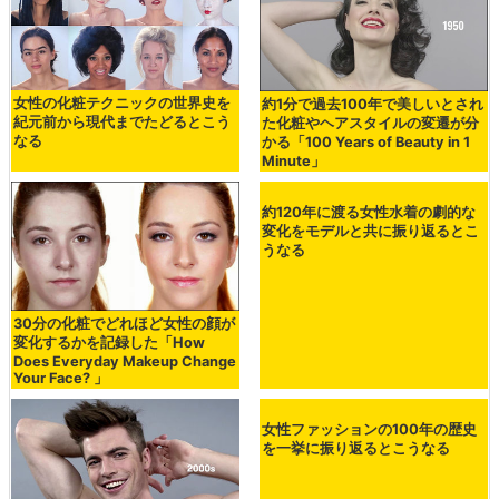
女性の化粧テクニックの世界史を
約1分で過去100年で美しいとされ
紀元前から現代までたどるとこう
た化粧やヘアスタイルの変遷が分
なる
かる「100 Years of Beauty in 1
Minute」
30分の化粧でどれほど女性の顔が
約120年に渡る女性水着の劇的な
変化するかを記録した「How
変化をモデルと共に振り返るとこ
Does Everyday Makeup Change
うなる
Your Face? 」