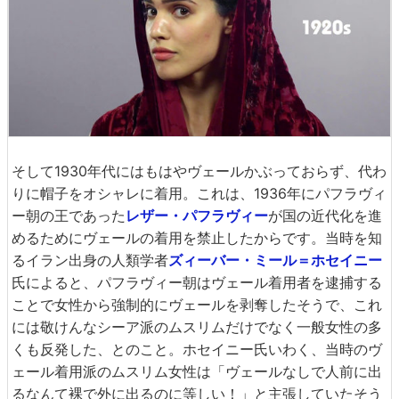
そして1930年代にはもはやヴェールかぶっておらず、代わ
りに帽子をオシャレに着用。これは、1936年にパフラヴィ
ー朝の王であった
レザー・パフラヴィー
が国の近代化を進
めるためにヴェールの着用を禁止したからです。当時を知
るイラン出身の人類学者
ズィーバー・ミール＝ホセイニー
氏によると、パフラヴィー朝はヴェール着用者を逮捕する
ことで女性から強制的にヴェールを剥奪したそうで、これ
には敬けんなシーア派のムスリムだけでなく一般女性の多
くも反発した、とのこと。ホセイニー氏いわく、当時のヴ
ェール着用派のムスリム女性は「ヴェールなしで人前に出
るなんて裸で外に出るのに等しい！」と主張していたそう