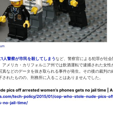
bum
に1人警察が市民を殺してしまう
など、警察官による犯罪が社会
、アメリカ・カリフォルニア州では飲酒運転で逮捕された女性
写真などのデータを抜き取られる事件が発生。その後の裁判の結
下されたものの、刑務所に入ることはありませんでした。
de pics off arrested women’s phones gets no jail time | 
ica.com/tech-policy/2015/01/cop-who-stole-nude-pics-o
-no-jail-time/