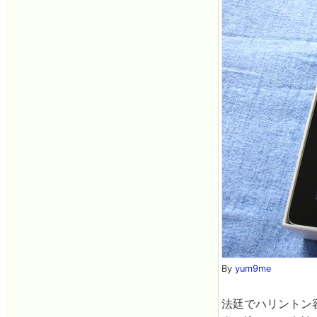
By
yum9me
法廷でハリントン