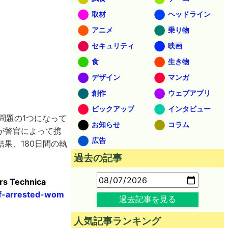
取材
ヘッドライン
アニメ
乗り物
セキュリティ
映画
食
生き物
デザイン
マンガ
創作
ウェブアプリ
ピックアップ
インタビュー
問題の1つになって
お知らせ
コラム
が警官によって携
広告
果、180日間の執
過去の記事
Ars Technica
ff-arrested-wom
過去記事を見る
人気記事ランキング