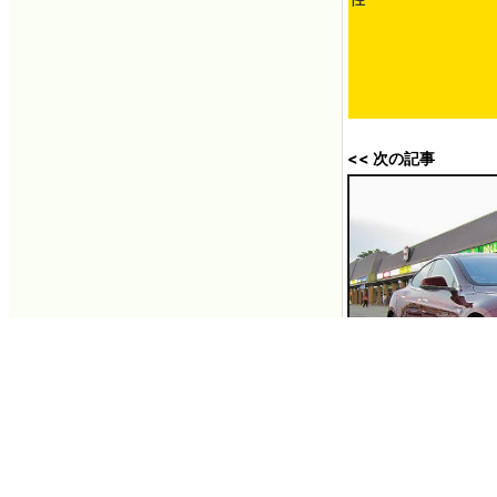
身に覚えのない児童ポ
持の罪で家宅捜索され
性
<< 次の記事
テスラ・Appleな
引されるショッピン
2015年02月08日 0