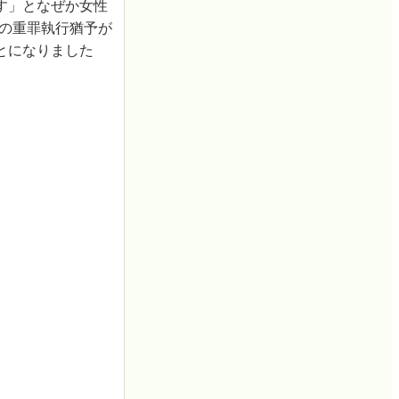
す」となぜか女性
年の重罪執行猶予が
とになりました