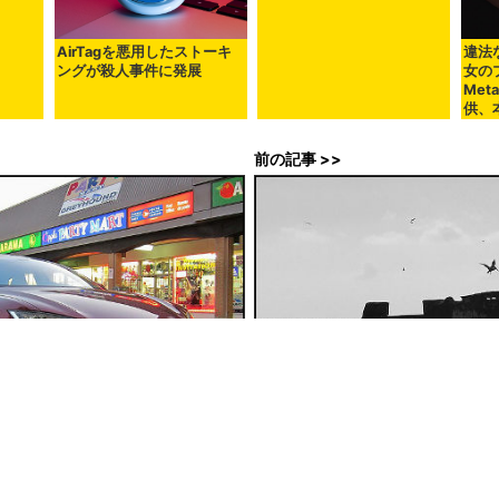
ルノ所
AirTagを悪用したストーキ
違法
る可能
ングが殺人事件に発展
女の
VIP専用トイレを使った警官
Me
が禁固刑に
供、
前の記事 >>
ど「ハイテクブランド」によって牽
地球の気候変動による「海のデッ
グモールの現状とは
ていることが判明
0時51分20秒
in
メモ
, Posted by darkhorse_log