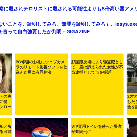
察に殺されテロリストに殺される可能性よりも8倍高い国アメリカ -
いことを、証明してみろ。無罪を証明してみろ」、iesys.e
って自白強要したか判明 - GIGAZINE
PC修理のお礼にウェブカメ
顔認識技術により強盗犯とし
ラのリモート監視ソフトを仕
て一度は訴えられた女性が不
トの夫
2才
込んだ男に有罪判決
当逮捕として市を提訴
に侵
した
ンロー
金を