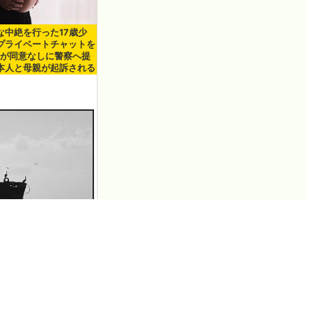
な中絶を行った17歳少
プライベートチャットを
taが同意なしに警察へ提
本人と母親が起訴される
ドゾーン」が拡大し