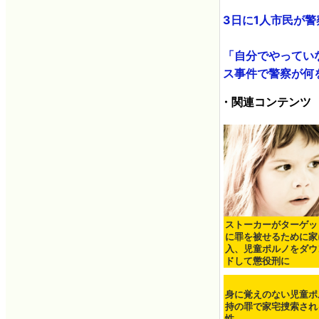
3日に1人市民が警
「自分でやっていな
ス事件で警察が何を言
・関連コンテンツ
ストーカーがターゲッ
に罪を被せるために家
入、児童ポルノをダウ
ドして懲役刑に