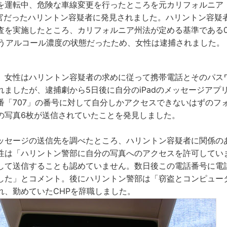
を運転中、危険な車線変更を行ったところを元カリフォルニア
の警官だったハリントン容疑者に発見されました。ハリントン容疑
査を実施したところ、カリフォルニア州法が定める基準である0
というアルコール濃度の状態だったため、女性は逮捕されました。
、女性はハリントン容疑者の求めに従って携帯電話とそのパス
れましたが、逮捕劇から5日後に自分のiPadのメッセージアプ
番「707」の番号に対して自分しかアクセスできないはずのフ
の写真6枚が送信されていたことを発見しました。
ッセージの送信先を調べたところ、ハリントン容疑者に関係の
性は「ハリントン警部に自分の写真へのアクセスを許可してい
して送信することも認めていません。数日後この電話番号に電
した」とコメント。後にハリントン警部は「窃盗とコンピュー
れ、勤めていたCHPを辞職しました。