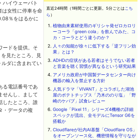
・ハイウェーパト
直近24時間（1時間ごとに更新。5分ごとは
こち
者は女性に停車を命
ら
）
.08％をはるかに
植物由来素材使用のギリシャ発ゼロカロリ
ーコーラ「green cola」を飲んでみた、コ
カ・コーラとどう違うのか？
人々の知能が徐々に低下する「逆フリン効
ワードを提供。そ
果」とは？
リを見たところ、見
ADHDの症状がある若者はそうでない若者
ォルダに含まれてい
と音楽を聴く習慣が異なるという研究結果
アメリカ政府が中国製データセンター向け
機器の輸入を禁止する方針
ある電話番号であ
人気ドラマ「VIVANT」とコラボした湖池
ませんし、まして
屋のポテトチップス「乃木ののり塩」「野
崎のケバブ」試食レビュー
話したところ、誰
Google「Pixel 11」シリーズ4機種の詳細
タ・データの複
スペックが流出、全モデルにTensor G6を
搭載か
Cloudflareが社内AI基盤「Cloudflare OS」
をオープンソース化、機密情報を守りなが