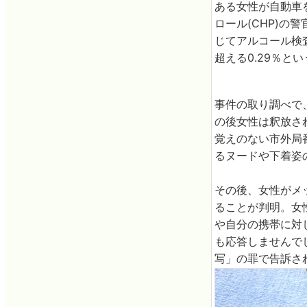
ある女性が自動車
ロール(CHP)
じてアルコール検
超える0.29％
事件の取り調べで
の後女性は釈放さ
覚えのない市外局
るヌードや下着姿
その後、女性がメ
ることが判明。女
や自分の携帯に対
も応答しませんで
写」の罪で告訴さ