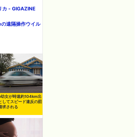
 GIGAZINE
xeの遠隔操作ウイル
の幼女が時速約104km出
としてスピード違反の罰
請求される