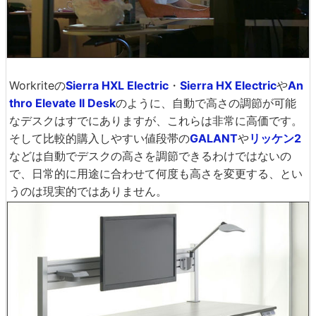
Workriteの
Sierra HXL Electric
・
Sierra HX Electric
や
An
thro Elevate II Desk
のように、自動で高さの調節が可能
なデスクはすでにありますが、これらは非常に高価です。
そして比較的購入しやすい値段帯の
GALANT
や
リッケン2
などは自動でデスクの高さを調節できるわけではないの
で、日常的に用途に合わせて何度も高さを変更する、とい
うのは現実的ではありません。