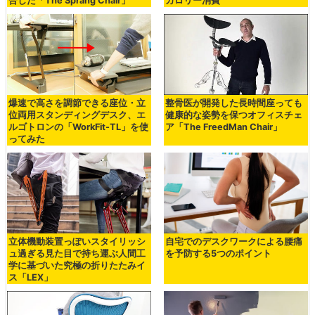
合した「The Språng Chair」
カロリー消費
爆速で高さを調節できる座位・立
整骨医が開発した長時間座っても
位両用スタンディングデスク、エ
健康的な姿勢を保つオフィスチェ
ルゴトロンの「WorkFit-TL」を使
ア「The FreedMan Chair」
ってみた
立体機動装置っぽいスタイリッシ
自宅でのデスクワークによる腰痛
ュ過ぎる見た目で持ち運ぶ人間工
を予防する5つのポイント
学に基づいた究極の折りたたみイ
ス「LEX」