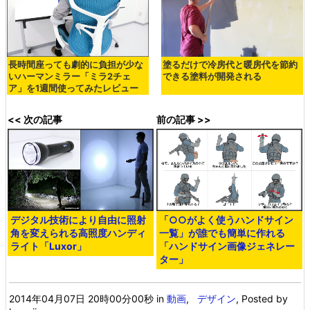
長時間座っても劇的に負担が少な
塗るだけで冷房代と暖房代を節約
いハーマンミラー「ミラ2チェ
できる塗料が開発される
ア」を1週間使ってみたレビュー
<< 次の記事
前の記事 >>
デジタル技術により自由に照射
「○○がよく使うハンドサイン
角を変えられる高照度ハンディ
一覧」が誰でも簡単に作れる
ライト「Luxor」
「ハンドサイン画像ジェネレー
ター」
2014年04月07日 20時00分00秒
in
動画
,
デザイン
, Posted by