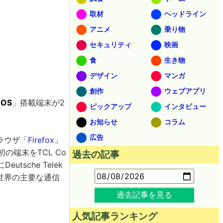
取材
ヘッドライン
アニメ
乗り物
セキュリティ
映画
食
生き物
デザイン
マンガ
創作
ウェブアプリ
 OS
」搭載端末が2
ピックアップ
インタビュー
お知らせ
コラム
広告
ブラウザ「
Firefox
」
の端末をTCL Co
過去の記事
eutsche Telek
 といった世界の主要な通信
過去記事を見る
人気記事ランキング