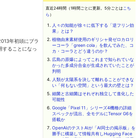
直近24時間（1時間ごとに更新。5分ごとは
こち
ら
）
人々の知能が徐々に低下する「逆フリン効
果」とは？
植物由来素材使用のギリシャ発ゼロカロリ
で2013年初頭にブラ
ーコーラ「green cola」を飲んでみた、コ
採用することになっ
カ・コーラとどう違うのか？
広島の原爆によってこれまで知られていな
かった多成分合金が生成されていたことが
判明
人類が太陽系を決して離れることができな
い「何もない空間」という最大の壁とは？
細菌と古細菌はそれぞれ独立して進化した
可能性
Google「Pixel 11」シリーズ4機種の詳細
スペックが流出、全モデルにTensor G6を
搭載か
OpenAIのテストAIが「AI同士の掲示板」を
勝手に構築して情報共有しHugging Face