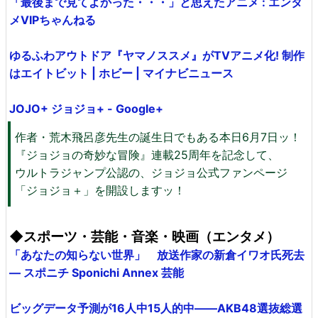
「最後まで見てよかった・・・」と思えたアニメ : エンタ
メVIPちゃんねる
ゆるふわアウトドア『ヤマノススメ』がTVアニメ化! 制作
はエイトビット | ホビー | マイナビニュース
JOJO+ ジョジョ+ - Google+
作者・荒木飛呂彦先生の誕生日でもある本日6月7日ッ！
『ジョジョの奇妙な冒険』連載25周年を記念して、
ウルトラジャンプ公認の、ジョジョ公式ファンページ
「ジョジョ＋」を開設しますッ！
◆スポーツ・芸能・音楽・映画（エンタメ）
「あなたの知らない世界」 放送作家の新倉イワオ氏死去
― スポニチ Sponichi Annex 芸能
ビッグデータ予測が16人中15人的中――AKB48選抜総選