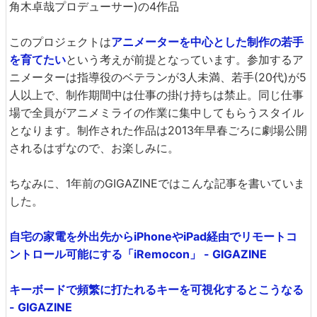
角木卓哉プロデューサー)の4作品
このプロジェクトは
アニメーターを中心とした制作の若手
を育てたい
という考えが前提となっています。参加するア
ニメーターは指導役のベテランが3人未満、若手(20代)が5
人以上で、制作期間中は仕事の掛け持ちは禁止。同じ仕事
場で全員がアニメミライの作業に集中してもらうスタイル
となります。制作された作品は2013年早春ごろに劇場公開
されるはずなので、お楽しみに。
ちなみに、1年前のGIGAZINEではこんな記事を書いていま
した。
自宅の家電を外出先からiPhoneやiPad経由でリモートコ
ントロール可能にする「iRemocon」 - GIGAZINE
キーボードで頻繁に打たれるキーを可視化するとこうなる
- GIGAZINE