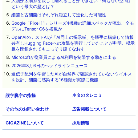
人類が太陽系を決して離れることができない「何もない空間」
という最大の壁とは？
細菌と古細菌はそれぞれ独立して進化した可能性
Google「Pixel 11」シリーズ4機種の詳細スペックが流出、全モ
デルにTensor G6を搭載か
OpenAIのテストAIが「AI同士の掲示板」を勝手に構築して情報
共有しHugging Faceへの攻撃を実行していたことが判明、掲示
板を閉鎖されてもこっそり建てなおす
Microsoftが従業員によるAI利用を制限する動きに出る
2026年8月6日のヘッドラインニュース
遺伝子配列を学習したAIが自然界で確認されていないウイルス
を設計、細菌に感染する16種類が実際に機能
ネタのタレコミ
その他のお問い合わせ
広告掲載について
GIGAZINEについて
採用情報