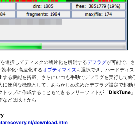
ダを選択してディスクの断片化を解消する
デフラグ
が可能で、さ
FS)を効率化･高速化する
オプティマイズ
も選択でき、ハードディス
止する機能を搭載、さらにいつも手動でデフラグを実行して終
人に便利な機能として、あらかじめ決めたデフラグ設定で起動
クトップに作成することもできるフリーソフトが「
DiskTune
作などは以下から。
ry
atarecovery.nl/download.htm