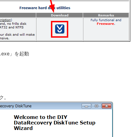
up.exe」を起動
ック。