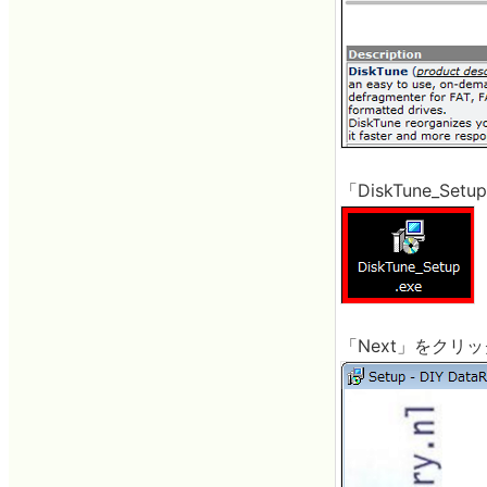
「DiskTune_Set
「Next」をクリ