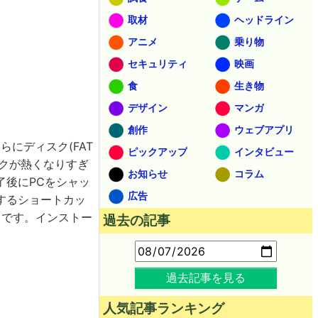
取材
ヘッドライン
アニメ
乗り物
セキュリティ
映画
食
生き物
デザイン
マンガ
創作
ウェブアプリ
らにディスク(FAT
ピックアップ
インタビュー
クが熱くなりすぎ
お知らせ
コラム
了後にPCをシャッ
広告
するショートカッ
」です。インストー
過去の記事
過去記事を見る
人気記事ランキング