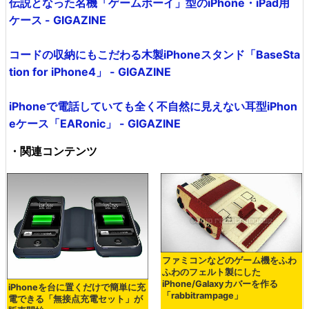
伝説となった名機「ゲームボーイ」型のiPhone・iPad用
ケース - GIGAZINE
コードの収納にもこだわる木製iPhoneスタンド「BaseSta
tion for iPhone4」 - GIGAZINE
iPhoneで電話していても全く不自然に見えない耳型iPhon
eケース「EARonic」 - GIGAZINE
・関連コンテンツ
ファミコンなどのゲーム機をふわ
ふわのフェルト製にした
iPhone/Galaxyカバーを作る
iPhoneを台に置くだけで簡単に充
「rabbitrampage」
電できる「無接点充電セット」が