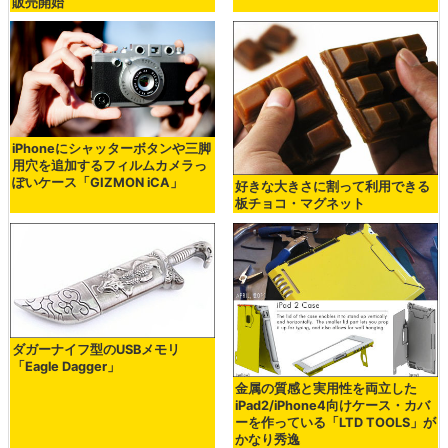
販売開始
iPhoneにシャッターボタンや三脚
用穴を追加するフィルムカメラっ
ぽいケース「GIZMON iCA」
好きな大きさに割って利用できる
板チョコ・マグネット
ダガーナイフ型のUSBメモリ
「Eagle Dagger」
金属の質感と実用性を両立した
iPad2/iPhone4向けケース・カバ
ーを作っている「LTD TOOLS」が
かなり秀逸