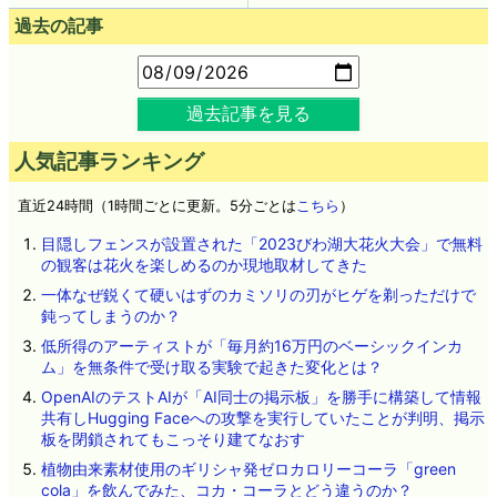
過去の記事
過去記事を見る
人気記事ランキング
直近24時間（1時間ごとに更新。5分ごとは
こちら
）
目隠しフェンスが設置された「2023びわ湖大花火大会」で無料
の観客は花火を楽しめるのか現地取材してきた
一体なぜ鋭くて硬いはずのカミソリの刃がヒゲを剃っただけで
鈍ってしまうのか？
低所得のアーティストが「毎月約16万円のベーシックインカ
ム」を無条件で受け取る実験で起きた変化とは？
OpenAIのテストAIが「AI同士の掲示板」を勝手に構築して情報
共有しHugging Faceへの攻撃を実行していたことが判明、掲示
板を閉鎖されてもこっそり建てなおす
植物由来素材使用のギリシャ発ゼロカロリーコーラ「green
cola」を飲んでみた、コカ・コーラとどう違うのか？