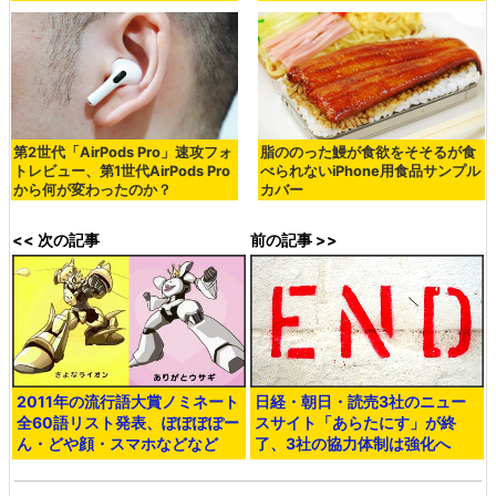
第2世代「AirPods Pro」速攻フォ
脂ののった鰻が食欲をそそるが食
トレビュー、第1世代AirPods Pro
べられないiPhone用食品サンプル
から何が変わったのか？
カバー
<< 次の記事
前の記事 >>
2011年の流行語大賞ノミネート
日経・朝日・読売3社のニュー
全60語リスト発表、ぽぽぽぽー
スサイト「あらたにす」が終
ん・どや顔・スマホなどなど
了、3社の協力体制は強化へ