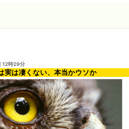
日 12時29分
は実は凄くない、本当かウソか