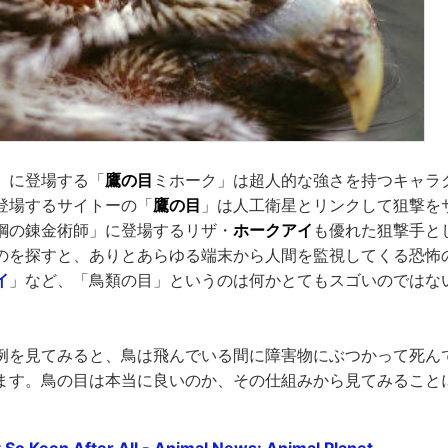
」に登場する「
鷹の目
ミホーク」は超人的な強さを持つキャラ
登場するサイトーの「
鷹の目
」は人工衛星とリンクして狙撃を
鋼の錬金術師」に登場するリザ・
ホークアイ
も優れた狙撃手と
のを探すと、ありとあらゆる端末から人間を監視してくる恐怖
イ
」など、「鳥類の目」というのは何かとてもスゴいのではな
例を見てみると、鳥は飛んでいる間に障害物にぶつかって死ん
ます。鳥の目は本当に良いのか、その仕組みから見てみること
 So Keen After All - Animal News: Animal Planet