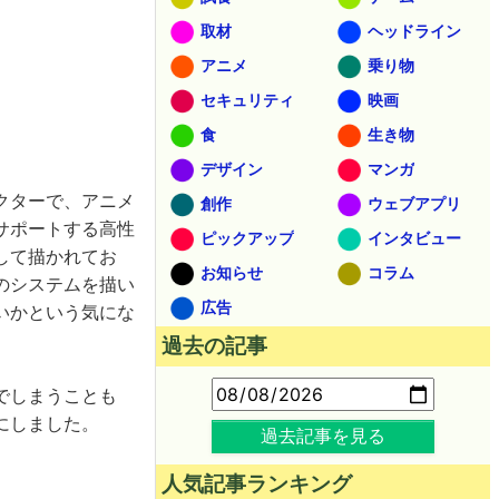
取材
ヘッドライン
アニメ
乗り物
セキュリティ
映画
食
生き物
デザイン
マンガ
クターで、アニメ
創作
ウェブアプリ
サポートする高性
ピックアップ
インタビュー
して描かれてお
お知らせ
コラム
のシステムを描い
広告
いかという気にな
過去の記事
でしまうことも
にしました。
過去記事を見る
人気記事ランキング