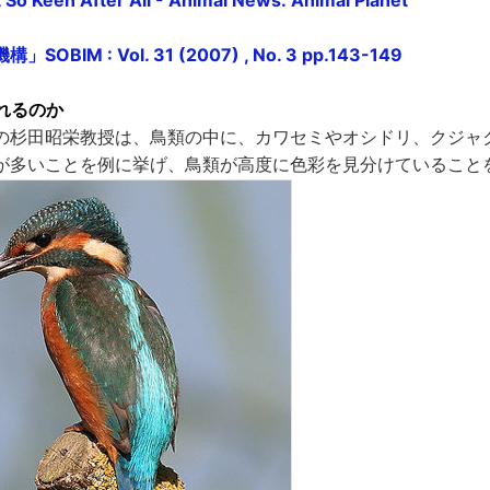
BIM : Vol. 31 (2007) , No. 3 pp.143-149
れるのか
の杉田昭栄教授は、鳥類の中に、カワセミやオシドリ、クジャ
が多いことを例に挙げ、鳥類が高度に色彩を見分けていること