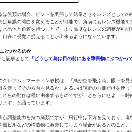
るほ乳類の場合、ピントを調節して結像させるレンズとしての
鳥は角膜の湾曲を変えることが可能で、角膜にもレンズ機能を
な水晶体と角膜を持つことで、より高度なレンズの調整が可能
、自在に視覚に捉えることが出来るようになっています。
にぶつかるのか
Eでも記事として
「どうして鳥は目の前にある障害物にぶつかっ
のグレアム・マーティン教授は、「鳥が空を飛ぶ時、眼下を見
眼を使ってその方向を見るか、あるいは視野の片側だけを使っ
これらの動作は種に由来するものですが、どちらにせよ、一時
ります」と語っています。
焦点調整能力を持つ鳥類ですが、飛行中は下方を見ており、進
高層ビルなどの構造物に激突してしまう場合があるとのこと。
ことに優れている反面、空間の詳細な状況を読み取ることには