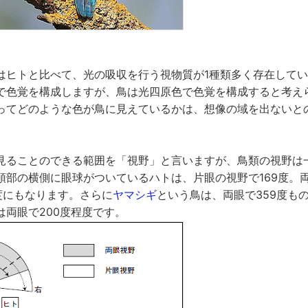
はヒトと比べて、光の吸収を行う視物質が1種類多く存在して
で色覚を構成しますが、鳥は光四原色で色覚を構成すると考え
ってどのような色が鳥に見えているかは、想像の域を出ないと
見ることのできる範囲を「視野」と言いますが、鳥類の視野は
頭部の横側に眼球がついているハトは、片眼の視野で169度。
度にもなります。さらに
ヤマシギ
という鳥は、両眼で359度も
は両眼で200度程度です。