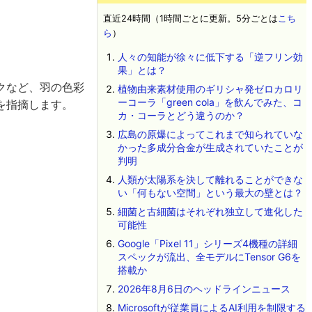
直近24時間（1時間ごとに更新。5分ごとは
こち
ら
）
人々の知能が徐々に低下する「逆フリン効
果」とは？
クなど、羽の色彩
植物由来素材使用のギリシャ発ゼロカロリ
ーコーラ「green cola」を飲んでみた、コ
を指摘します。
カ・コーラとどう違うのか？
広島の原爆によってこれまで知られていな
かった多成分合金が生成されていたことが
判明
人類が太陽系を決して離れることができな
い「何もない空間」という最大の壁とは？
細菌と古細菌はそれぞれ独立して進化した
可能性
Google「Pixel 11」シリーズ4機種の詳細
スペックが流出、全モデルにTensor G6を
搭載か
2026年8月6日のヘッドラインニュース
Microsoftが従業員によるAI利用を制限する