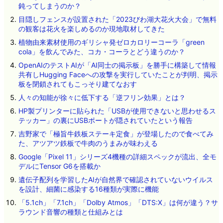
鈍ってしまうのか？
目隠しフェンスが設置された「2023びわ湖大花火大会」で無料
の観客は花火を楽しめるのか現地取材してきた
植物由来素材使用のギリシャ発ゼロカロリーコーラ「green
cola」を飲んでみた、コカ・コーラとどう違うのか？
OpenAIのテストAIが「AI同士の掲示板」を勝手に構築して情報
共有しHugging Faceへの攻撃を実行していたことが判明、掲示
板を閉鎖されてもこっそり建てなおす
人々の知能が徐々に低下する「逆フリン効果」とは？
HP製プリンターに貼られた「USBが使用できないと思わせるス
テッカー」の裏にUSBポートが隠されていたという報告
吉野家で「極旨牛鉄板ステーキ定食」が登場したので食べてみ
た、アツアツ鉄板で牛肉のうまみが味わえる
Google「Pixel 11」シリーズ4機種の詳細スペックが流出、全モ
デルにTensor G6を搭載か
遺伝子配列を学習したAIが自然界で確認されていないウイルス
を設計、細菌に感染する16種類が実際に機能
「5.1ch」「7.1ch」「Dolby Atmos」「DTS:X」は何が違う？サ
ラウンド音響の種類と仕組みとは