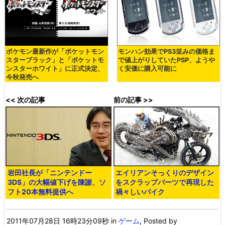
ポケモン最新作が「ポケットモン
モンハン効果でPS3並みの価格ま
スターブラック」と「ポケットモ
で値上がりしていたPSP、ようや
ンスターホワイト」に正式決定、
く安価に購入可能に
今秋発売へ
<< 次の記事
前の記事 >>
岩田社長が「ニンテンドー
エイリアンそっくりのデザイン
3DS」の大幅値下げを陳謝、ソ
をスクラップパーツで再現した
フト20本無料提供へ
禍々しいバイク
2011年07月28日 16時23分09秒
in
ゲーム
, Posted by