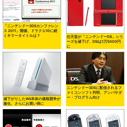
「ニンテンドー3DSカンファレン
ス 2011」開催、ドラクエ10に続
くキラータイトルは？
任天堂が「ニンテンドーDS」シリ
ーズを値下げ、DSiは1万5000円
に
ニンテンドー3DSに配信されるフ
ァミコンソフト判明、アンバサダ
ー・プログラム向け
値下がりしたWii本体の価格競争が
激化、さらにお買い得に