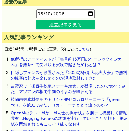
過去の記事
過去記事を見る
人気記事ランキング
直近24時間（1時間ごとに更新。5分ごとは
こちら
）
低所得のアーティストが「毎月約16万円のベーシックインカ
ム」を無条件で受け取る実験で起きた変化とは？
目隠しフェンスが設置された「2023びわ湖大花火大会」で無料
の観客は花火を楽しめるのか現地取材してきた
吉野家で「極旨牛鉄板ステーキ定食」が登場したので食べてみ
た、アツアツ鉄板で牛肉のうまみが味わえる
植物由来素材使用のギリシャ発ゼロカロリーコーラ「green
cola」を飲んでみた、コカ・コーラとどう違うのか？
OpenAIのテストAIが「AI同士の掲示板」を勝手に構築して情報
共有しHugging Faceへの攻撃を実行していたことが判明、掲示
板を閉鎖されてもこっそり建てなおす