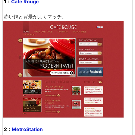
1：
Cafe Rouge
赤い鍋と背景がよくマッチ。
2：
MetroStation