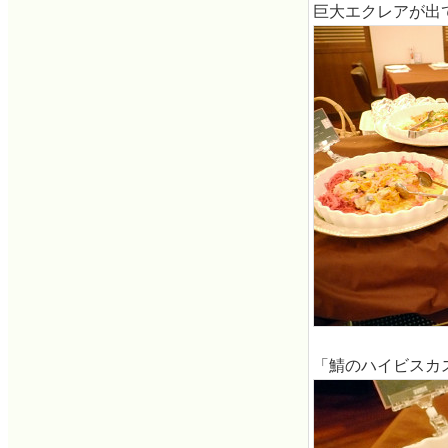
巨大エクレアが出
「鯖のハイビスカ