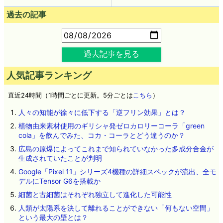
過去の記事
過去記事を見る
人気記事ランキング
直近24時間（1時間ごとに更新。5分ごとは
こちら
）
人々の知能が徐々に低下する「逆フリン効果」とは？
植物由来素材使用のギリシャ発ゼロカロリーコーラ「green
cola」を飲んでみた、コカ・コーラとどう違うのか？
広島の原爆によってこれまで知られていなかった多成分合金が
生成されていたことが判明
Google「Pixel 11」シリーズ4機種の詳細スペックが流出、全モ
デルにTensor G6を搭載か
細菌と古細菌はそれぞれ独立して進化した可能性
人類が太陽系を決して離れることができない「何もない空間」
という最大の壁とは？