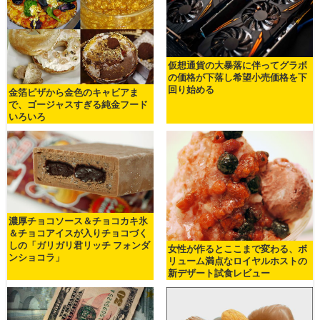
仮想通貨の大暴落に伴ってグラボ
の価格が下落し希望小売価格を下
回り始める
金箔ピザから金色のキャビアま
で、ゴージャスすぎる純金フード
いろいろ
濃厚チョコソース＆チョコカキ氷
＆チョコアイスが入りチョコづく
しの「ガリガリ君リッチ フォンダ
女性が作るとここまで変わる、ボ
ンショコラ」
リューム満点なロイヤルホストの
新デザート試食レビュー