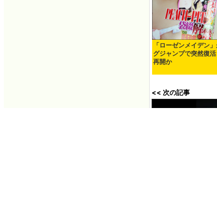
「ローゼンメイデン」
グジャンプで突然復活
再開か
<< 次の記事