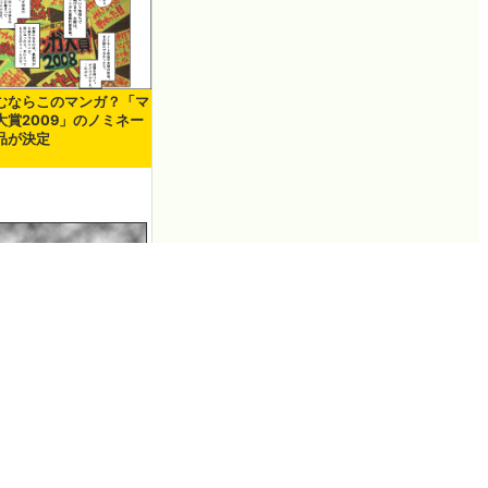
むならこのマンガ？「マ
大賞2009」のノミネー
品が決定