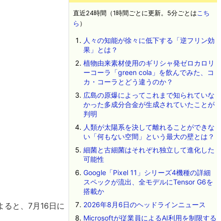
直近24時間（1時間ごとに更新。5分ごとは
こち
ら
）
人々の知能が徐々に低下する「逆フリン効
果」とは？
植物由来素材使用のギリシャ発ゼロカロリ
ーコーラ「green cola」を飲んでみた、コ
カ・コーラとどう違うのか？
広島の原爆によってこれまで知られていな
かった多成分合金が生成されていたことが
判明
人類が太陽系を決して離れることができな
い「何もない空間」という最大の壁とは？
細菌と古細菌はそれぞれ独立して進化した
可能性
Google「Pixel 11」シリーズ4機種の詳細
スペックが流出、全モデルにTensor G6を
搭載か
2026年8月6日のヘッドラインニュース
ると、7月16日に
Microsoftが従業員によるAI利用を制限する