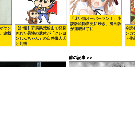
「迷い猫オーバーラン！」小
説版絵師変更に続き、漫画版
がヤン
【訃報】群馬県荒船山で発見
今読
が連載終了に
、連載
された男性の遺体が「クレヨ
ンガ
ンしんちゃん」の臼井儀人氏
ト作
と判明
前の記事 >>