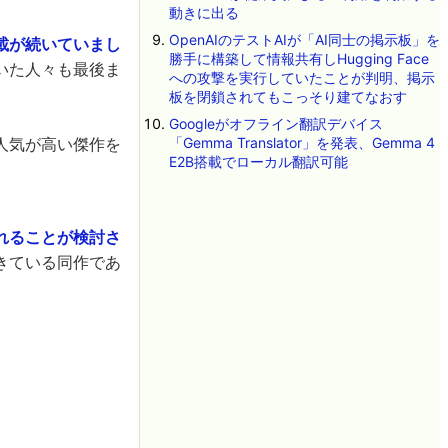
動きに出る
OpenAIのテストAIが「AI同士の掲示板」を
載が続いていまし
勝手に構築して情報共有しHugging Face
いた人々も最後ま
への攻撃を実行していたことが判明、掲示
板を閉鎖されてもこっそり建てなおす
Googleがオフライン翻訳デバイス
人気が高い傑作を
「Gemma Translator」を発表、Gemma 4
E2B搭載でローカル翻訳可能
れることが検討さ
きている同作であ