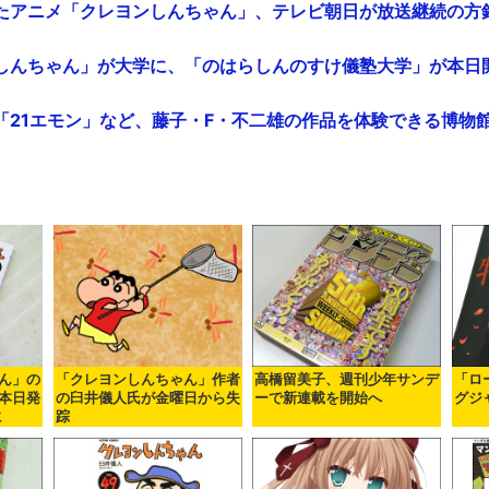
アニメ「クレヨンしんちゃん」、テレビ朝日が放送継続の方針 - 
んちゃん」が大学に、「のはらしんのすけ儀塾大学」が本日開学 -
21エモン」など、藤子・F・不二雄の作品を体験できる博物館が開
ん」の
「クレヨンしんちゃん」作者
高橋留美子、週刊少年サンデ
「ロ
本日発
の臼井儀人氏が金曜日から失
ーで新連載を開始へ
グジ
に
踪