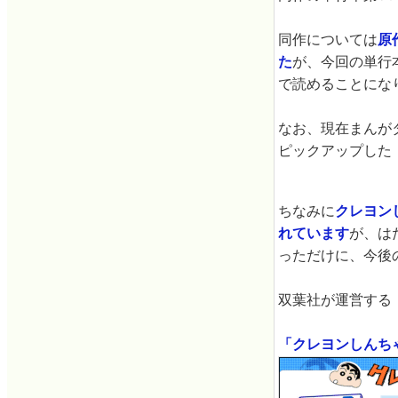
同作については
原
た
が、今回の単行
で読めることにな
なお、現在まんが
ピックアップした
ちなみに
クレヨン
れています
が、は
っただけに、今後
双葉社が運営する
「クレヨンしんち