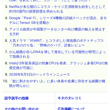
Netflixが未公開のニコラス・ケイジ主演映画を紛失したとして
約160億円の損害賠償を求められる
Google「Pixel 11」シリーズ4機種の詳細スペックが流出、全モ
デルにTensor G6を搭載か
アメリカ政府が中国製データセンター向け機器の輸入を禁止す
る方針
人気ドラマ「VIVANT」とコラボした湖池屋のポテトチップス
「乃木ののり塩」「野崎のケバブ」試食レビュー
がん細胞が自らDNAを壊して進化している可能性が研究によっ
て指摘される
Intelが2年延長保証の対象CPUを発表、クラッシュ多発CPUの無
償交換が可能に
2026年8月5日のヘッドラインニュース
「蚊に刺されやすい人」に多い体臭や皮膚に存在する細菌の種
類が明らかに
ネタのタレコミ
その他のお問い合わせ
広告掲載について