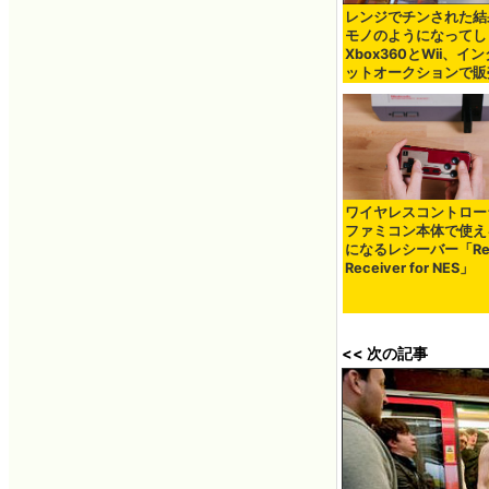
レンジでチンされた結
モノのようになってし
Xbox360とWii、イ
ットオークションで販
ワイヤレスコントロー
ファミコン本体で使え
になるレシーバー「Ret
Receiver for NES」
<< 次の記事