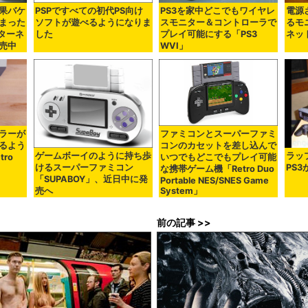
果バケ
PSPですべての初代PS向け
PS3を家中どこでもワイヤレ
電源
まった
ソフトが遊べるようになりま
スモニター＆コントローラで
るモ
ンターネ
した
プレイ可能にする「PS3
ネッ
売中
WVI」
ラーが
ファミコンとスーパーファミ
るよう
コンのカセットを差し込んで
ゲームボーイのように持ち歩
ラッ
ro
いつでもどこでもプレイ可能
けるスーパーファミコン
PS3
な携帯ゲーム機「Retro Duo
「SUPABOY」、近日中に発
Portable NES/SNES Game
System」
売へ
前の記事 >>