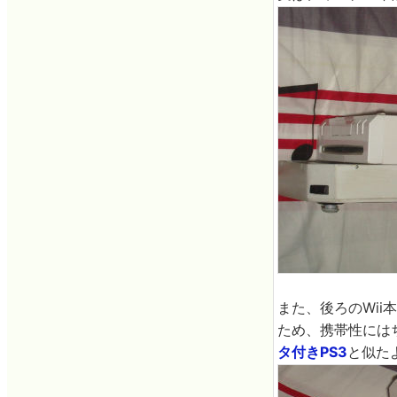
また、後ろのWi
ため、携帯性には
タ付きPS3
と似た