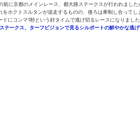
プの前に京都のメインレース、都大路ステークスが行われました
れをホクトスルタンが追走するものの、後ろは牽制し合ってし
ードにコンマ1秒という好タイムで逃げ切るレースになりまし
 都大路ステークス、ターフビジョンで見るシルポートの鮮やかな逃