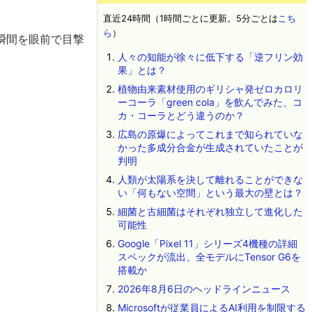
直近24時間（1時間ごとに更新。5分ごとは
こち
ら
）
瞬間を眼前で目撃
人々の知能が徐々に低下する「逆フリン効
果」とは？
植物由来素材使用のギリシャ発ゼロカロリ
ーコーラ「green cola」を飲んでみた、コ
カ・コーラとどう違うのか？
広島の原爆によってこれまで知られていな
かった多成分合金が生成されていたことが
判明
人類が太陽系を決して離れることができな
い「何もない空間」という最大の壁とは？
細菌と古細菌はそれぞれ独立して進化した
可能性
Google「Pixel 11」シリーズ4機種の詳細
スペックが流出、全モデルにTensor G6を
搭載か
2026年8月6日のヘッドラインニュース
Microsoftが従業員によるAI利用を制限する