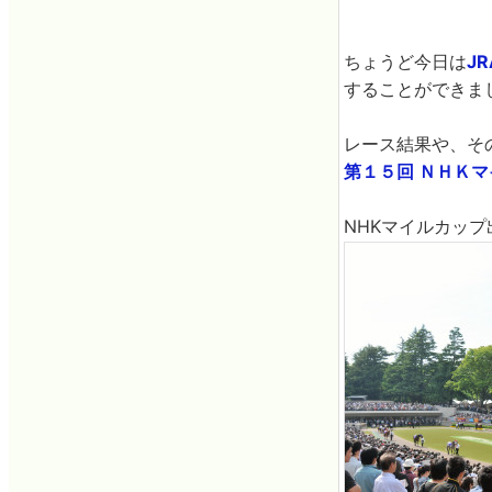
ちょうど今日は
J
することができま
レース結果や、そ
第１５回 ＮＨＫ
NHKマイルカッ