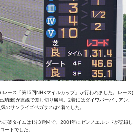
Ⅰレース「第15回NHKマイルカップ」が行われました。レース
勝己騎乗)が直線で差し切り勝利。2着にはダイワバーバリアン、
人気のサンライズペガサスは4着でした。
走破タイムは1分31秒4で、2001年にゼンノエルシドが記録し
レコードでした。