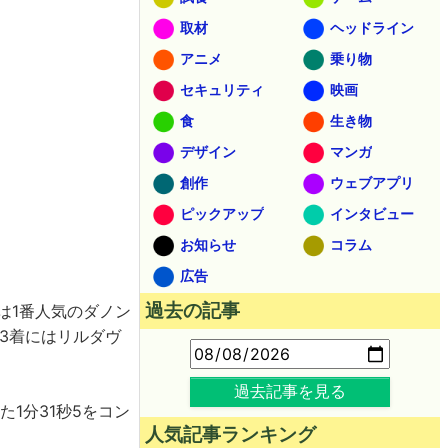
取材
ヘッドライン
アニメ
乗り物
セキュリティ
映画
食
生き物
デザイン
マンガ
創作
ウェブアプリ
ピックアップ
インタビュー
お知らせ
コラム
広告
過去の記事
は1番人気のダノン
3着にはリルダヴ
過去記事を見る
た1分31秒5をコン
人気記事ランキング