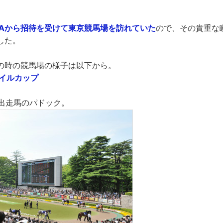
RAから招待を受けて東京競馬場を訪れていた
ので、その貴重な
した。
の時の競馬場の様子は以下から。
マイルカップ
プ出走馬のパドック。