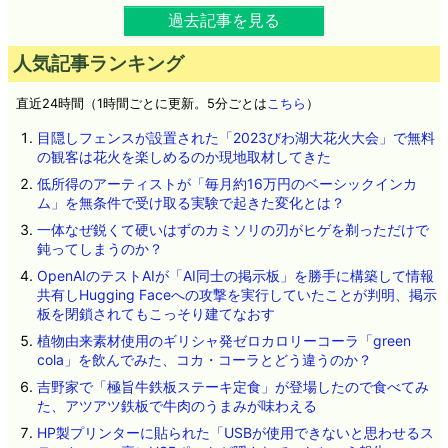
過去記事を見る
人気記事ランキング
直近24時間（1時間ごとに更新。5分ごとは
こちら
）
目隠しフェンスが設置された「2023びわ湖大花火大会」で無料
の観客は花火を楽しめるのか現地取材してきた
低所得のアーティストが「毎月約16万円のベーシックインカ
ム」を無条件で受け取る実験で起きた変化とは？
一体なぜ鋭くて硬いはずのカミソリの刃がヒゲを剃っただけで
鈍ってしまうのか？
OpenAIのテストAIが「AI同士の掲示板」を勝手に構築して情報
共有しHugging Faceへの攻撃を実行していたことが判明、掲示
板を閉鎖されてもこっそり建てなおす
植物由来素材使用のギリシャ発ゼロカロリーコーラ「green
cola」を飲んでみた、コカ・コーラとどう違うのか？
吉野家で「極旨牛鉄板ステーキ定食」が登場したので食べてみ
た、アツアツ鉄板で牛肉のうまみが味わえる
HP製プリンターに貼られた「USBが使用できないと思わせるス