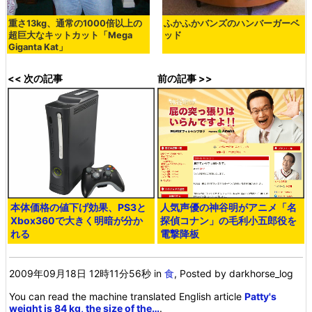
重さ13kg、通常の1000倍以上の
ふかふかバンズのハンバーガーベ
超巨大なキットカット「Mega
ッド
Giganta Kat」
<< 次の記事
前の記事 >>
本体価格の値下げ効果、PS3と
人気声優の神谷明がアニメ「名
Xbox360で大きく明暗が分か
探偵コナン」の毛利小五郎役を
れる
電撃降板
2009年09月18日 12時11分56秒
in
食
, Posted by darkhorse_log
You can read the machine translated English article
Patty's
weight is 84 kg, the size of the…
.