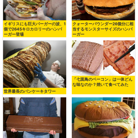
イギリスにも巨大バーガーの波、1
クォーターパウンダー26個分に相
個で2645キロカロリーのハンバ
当するモンスターサイズのハンバ
ーガー登場
ーガー
「七面鳥のベーコン」は一体どん
な味なのか？焼いて食べてみた
世界最長のパンケーキタワー