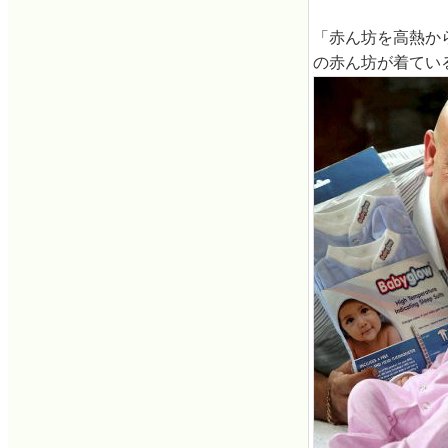
「赤ん坊を高熱から
の赤ん坊が着ている