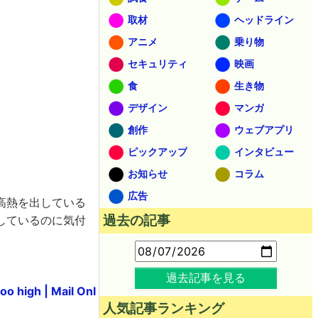
取材
ヘッドライン
アニメ
乗り物
セキュリティ
映画
食
生き物
デザイン
マンガ
創作
ウェブアプリ
ピックアップ
インタビュー
お知らせ
コラム
広告
高熱を出している
過去の記事
しているのに気付
過去記事を見る
o high | Mail Onl
人気記事ランキング