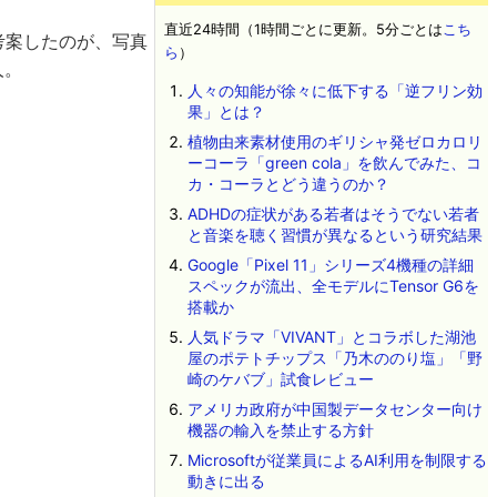
直近24時間（1時間ごとに更新。5分ごとは
こち
が考案したのが、写真
ら
）
人。
人々の知能が徐々に低下する「逆フリン効
果」とは？
植物由来素材使用のギリシャ発ゼロカロリ
ーコーラ「green cola」を飲んでみた、コ
カ・コーラとどう違うのか？
ADHDの症状がある若者はそうでない若者
と音楽を聴く習慣が異なるという研究結果
Google「Pixel 11」シリーズ4機種の詳細
スペックが流出、全モデルにTensor G6を
搭載か
人気ドラマ「VIVANT」とコラボした湖池
屋のポテトチップス「乃木ののり塩」「野
崎のケバブ」試食レビュー
アメリカ政府が中国製データセンター向け
機器の輸入を禁止する方針
Microsoftが従業員によるAI利用を制限する
動きに出る