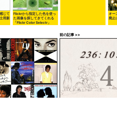
空飛ぶドローンにアップグレ
ードパーツの代わりに防寒用
感じて
Flickrから指定した色を使っ
オー
セーターを着せる「Drone
士用新
た画像を探してきてくれる
廃止
Sweaters」
「Flickr Color Selectr」
前の記事 >>
ンのこれまでの代表的なビデオク
「ロマンシング サ・ガ4」か、ス
oo！がまとめて公開中
スが謎のカウントダウンを開始