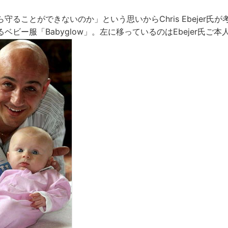
守ることができないのか」という思いからChris Ebejer氏
ベビー服「Babyglow」。左に移っているのはEbejer氏ご本