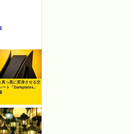
E
5を真っ黒に変身させる交
ート「Darkplates」
場