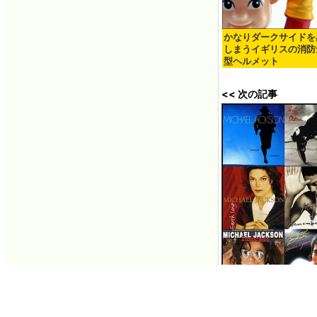
かなりダークサイドを
しまうイギリスの消防
型ヘルメット
<< 次の記事
マイケル・ジャクソ
リップなどを米Yah