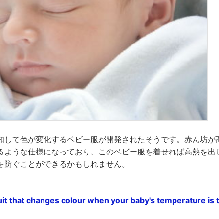
知して色が変化するベビー服が開発されたそうです。赤ん坊が
るような仕様になっており、このベビー服を着せれば高熱を出
を防ぐことができるかもしれません。
it that changes colour when your baby's temperature is to