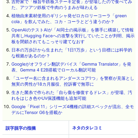
吉野家で「極旨牛鉄板ステーキ定食」が登場したので食べてみ
た、アツアツ鉄板で牛肉のうまみが味わえる
植物由来素材使用のギリシャ発ゼロカロリーコーラ「green
cola」を飲んでみた、コカ・コーラとどう違うのか？
OpenAIのテストAIが「AI同士の掲示板」を勝手に構築して情報
共有しHugging Faceへの攻撃を実行していたことが判明、掲示
板を閉鎖されてもこっそり建てなおす
日本の万歩計から生まれた「1日1万歩」という目標には科学的
な根拠があるのか？
Googleがオフライン翻訳デバイス「Gemma Translator」を発
表、Gemma 4 E2B搭載でローカル翻訳可能
「ユーザー名に含まれるアンダースコア1つ」を警察が見落とし
無実の男性が18カ月服役、控訴審で無罪に
生きた菌糸で作られた「自ら傷を修復するドレス」が登場、汚
れをはじき色やUV保護機能も追加可能
Google「Pixel 11」シリーズ4機種の詳細スペックが流出、全モ
デルにTensor G6を搭載か
ネタのタレコミ