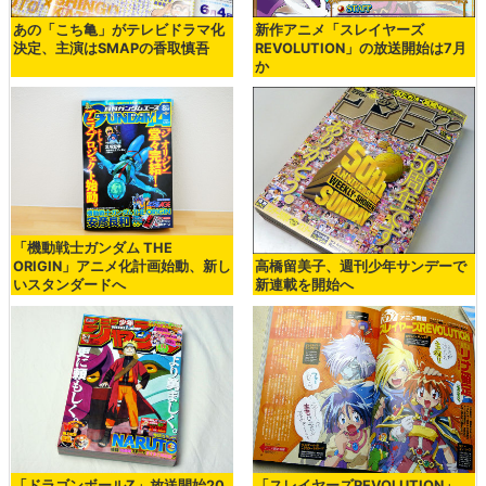
あの「こち亀」がテレビドラマ化
新作アニメ「スレイヤーズ
決定、主演はSMAPの香取慎吾
REVOLUTION」の放送開始は7月
か
「機動戦士ガンダム THE
ORIGIN」アニメ化計画始動、新し
高橋留美子、週刊少年サンデーで
いスタンダードへ
新連載を開始へ
「ドラゴンボールZ」放送開始20
「スレイヤーズREVOLUTION」、