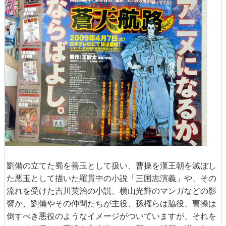
劉備の立てた蜀を善玉として扱い、曹操を漢王朝を滅ぼし
た悪玉として描いた羅貫中の小説「三国志演義」や、その
流れを受けた吉川英治の小説、横山光輝のマンガなどの影
響か、劉備やその仲間たちが主役、孫権らは脇役、曹操は
倒すべき悪役のようなイメージがついていますが、それを