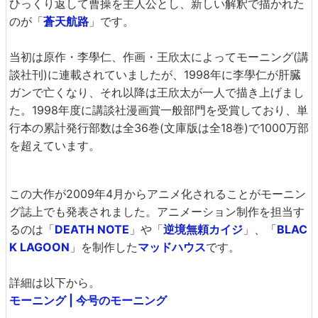
ひっくり返して曹操を主人公とし、新しい解釈で描かれた
のが「
蒼天航路
」です。
当初は原作・李學仁、作画・王欣太によってモーニング(講
談社刊)に連載されていましたが、1998年に李學仁が肝臓
ガンで亡くなり、それ以降は王欣太が一人で描き上げまし
た。1998年度に講談社漫画賞一般部門を受賞しており、単
行本の累計発行部数は全36巻(文庫版は全18巻)で1000万部
を超えています。
この大作が2009年4月からアニメ化されることがモーニン
グ誌上でも発表されました。アニメーション制作を担当す
るのは「
DEATH NOTE
」や「
逆境無頼カイジ
」、「
BLAC
K LAGOON
」を制作した
マッドハウス
です。
詳細は以下から。
モーニング | 今号のモーニング