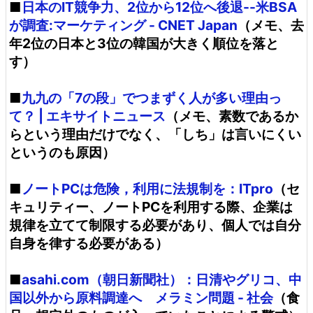
■
日本のIT競争力、2位から12位へ後退--米BSA
が調査:マーケティング - CNET Japan
（メモ、去
年2位の日本と3位の韓国が大きく順位を落と
す）
■
九九の「7の段」でつまずく人が多い理由っ
て？ | エキサイトニュース
（メモ、素数であるか
らという理由だけでなく、「しち」は言いにくい
というのも原因）
■
ノートPCは危険，利用に法規制を：ITpro
（セ
キュリティー、ノートPCを利用する際、企業は
規律を立てて制限する必要があり、個人では自分
自身を律する必要がある）
■
asahi.com（朝日新聞社）：日清やグリコ、中
国以外から原料調達へ メラミン問題 - 社会
（食