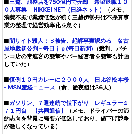
■
三越、池袋店を750億円で売却 希望退職１０
０人募集 NIKKEI NET（日経ネット）
（メモ、
消費不振で業績低迷が続く三越伊勢丹は不採算事
業の整理で経営効率化を急ぐ）
■
闇サイト殺人：３被告、起訴事実認める 名古
屋地裁初公判 - 毎日ｊｐ(毎日新聞)
（裁判、パチ
ンコ店の常連客の襲撃やバー経営者を襲撃も計画
していた）
■
恒例１０円カレーに２０００人 日比谷松本楼
- MSN産経ニュース
（食、徹夜組は36人）
■
ガソリン、７週連続で値下がり レギュラー１
７１円台 【共同通信】
（メモ、ドライバーの節
約志向を背景に需要が低迷しており、値下げ競争
が激しくなっている）