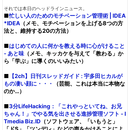
それでは本日のヘッドラインニュース。
■
忙しい人のためのモチベーション管理術 | IDEA
*IDEA
（メモ、モチベーションを上げる8つの方
法と、維持する20の方法）
■
はじめての人に何かを教える時に心がけること
- あと味
（メモ、キッカケを与えて「教わる」か
ら「学ぶ」に導くのいいみたい）
■
【2ch】日刊スレッドガイド : 宇多田ヒカルが
もの凄い顔に・・・
（芸能、これは本当に本物な
のか…）
■
3分LifeHacking：「これやっといてね、お兄
ちゃん！」でやる気を出させる進捗管理ソフト - I
Tmedia Biz.ID
（ソフトウェア、「いもうと」
「ドS」「ツンデレ」などの声をかけることによ