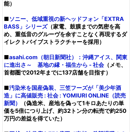
能）
■
ソニー、低域重視の新ヘッドフォン「EXTRA
BASS」シリーズ
（家電、鼓膜までの気密を高
め、重低音のグルーヴを余すことなく再現するダ
イレクトバイブストラクチャーを採用）
■
asahi.com（朝日新聞社）：沖縄アイス、関東
に進出さ～ 基地の縁・福生から - 社会
（メモ、
首都圏で2012年までに137店舗を目指す）
■
汚染米を国産偽装、三笠フーズが「美少年酒
造」に高値販売 : 社会 : YOMIURI ONLINE（読売
新聞）
（偽造米、産地を偽って1キロあたりの単
価を5倍につり上げ、約32トン分の転売で約250
万円の差益を得ていた）