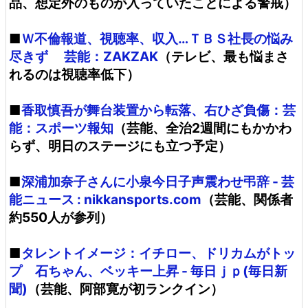
品、想定外のものが入っていたことによる警戒）
■
Ｗ不倫報道、視聴率、収入…ＴＢＳ社長の悩み
尽きず 芸能：ZAKZAK
（テレビ、最も悩まさ
れるのは視聴率低下）
■
香取慎吾が舞台装置から転落、右ひざ負傷：芸
能：スポーツ報知
（芸能、全治2週間にもかかわ
らず、明日のステージにも立つ予定）
■
深浦加奈子さんに小泉今日子声震わせ弔辞 - 芸
能ニュース : nikkansports.com
（芸能、関係者
約550人が参列）
■
タレントイメージ：イチロー、ドリカムがトッ
プ 石ちゃん、ベッキー上昇 - 毎日ｊｐ(毎日新
聞)
（芸能、阿部寛が初ランクイン）