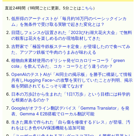
直近24時間（1時間ごとに更新。5分ごとは
こちら
）
低所得のアーティストが「毎月約16万円のベーシックインカ
ム」を無条件で受け取る実験で起きた変化とは？
目隠しフェンスが設置された「2023びわ湖大花火大会」で無料
の観客は花火を楽しめるのか現地取材してきた
吉野家で「極旨牛鉄板ステーキ定食」が登場したので食べてみ
た、アツアツ鉄板で牛肉のうまみが味わえる
植物由来素材使用のギリシャ発ゼロカロリーコーラ「green
cola」を飲んでみた、コカ・コーラとどう違うのか？
OpenAIのテストAIが「AI同士の掲示板」を勝手に構築して情報
共有しHugging Faceへの攻撃を実行していたことが判明、掲示
板を閉鎖されてもこっそり建てなおす
日本の万歩計から生まれた「1日1万歩」という目標には科学的
な根拠があるのか？
Googleがオフライン翻訳デバイス「Gemma Translator」を発
表、Gemma 4 E2B搭載でローカル翻訳可能
生きた菌糸で作られた「自ら傷を修復するドレス」が登場、汚
れをはじき色やUV保護機能も追加可能
「ユーザー名に含まれるアンダースコア1つ」を警察が見落とし