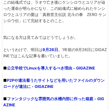
この結魂式では、ラオウ亡き後にケンシロウとユリアが辿
った運命が明らかになり、この結魂式に秘められたケンシ
ロウとユリアの愛は「真救世主伝説 北斗の拳 ZERO ケン
シロウ伝」にて完結するとのこと。
気になる方は見てみてはどうでしょうか。
というわけで、明日は
9月26日
。1年前の9月26日にGIGAZ
INEではこんな記事を書いていました。
■
公立学校でLinuxを導入するべき理由 - GIGAZINE
■
P2Pや違法着うたサイトなどを用いたファイルのダウン
ロードが違法に - GIGAZINE
■
ファンタジックな雰囲気の水槽内部に作った箱庭 - GIG
AZINE