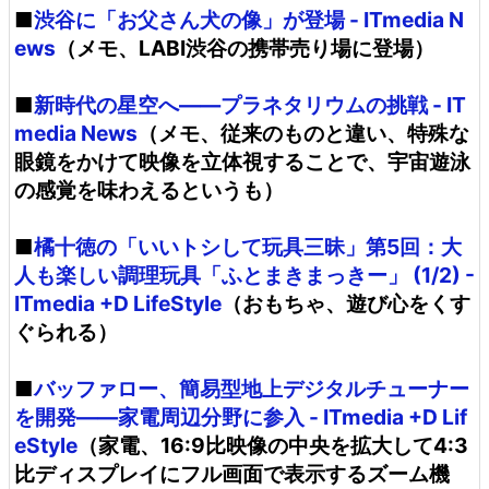
■
渋谷に「お父さん犬の像」が登場 - ITmedia N
ews
（メモ、LABI渋谷の携帯売り場に登場）
■
新時代の星空へ――プラネタリウムの挑戦 - IT
media News
（メモ、従来のものと違い、特殊な
眼鏡をかけて映像を立体視することで、宇宙遊泳
の感覚を味わえるというも）
■
橘十徳の「いいトシして玩具三昧」第5回：大
人も楽しい調理玩具「ふとまきまっきー」 (1/2) -
ITmedia +D LifeStyle
（おもちゃ、遊び心をくす
ぐられる）
■
バッファロー、簡易型地上デジタルチューナー
を開発――家電周辺分野に参入 - ITmedia +D Lif
eStyle
（家電、16:9比映像の中央を拡大して4:3
比ディスプレイにフル画面で表示するズーム機