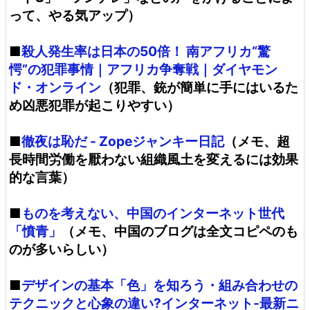
って、やる気アップ）
■
殺人発生率は日本の50倍！ 南アフリカ“驚
愕”の犯罪事情｜アフリカ争奪戦｜ダイヤモン
ド・オンライン
（犯罪、銃が簡単に手にはいるた
め凶悪犯罪が起こりやすい）
■
徹夜は恥だ - Zopeジャンキー日記
（メモ、超
長時間労働を厭わない組織風土を変えるには効果
的な言葉）
■
ものを考えない、中国のインターネット世代
「憤青」
（メモ、中国のブログは全文コピペのも
のが多いらしい）
■
デザインの基本「色」を知ろう・組み合わせの
テクニックと心象の違い?インターネット-最新ニ