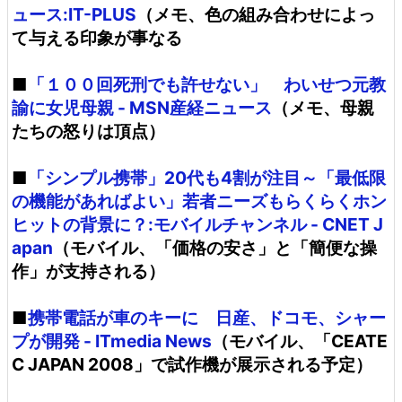
ュース:IT-PLUS
（メモ、色の組み合わせによっ
て与える印象が事なる
■
「１００回死刑でも許せない」 わいせつ元教
諭に女児母親 - MSN産経ニュース
（メモ、母親
たちの怒りは頂点）
■
「シンプル携帯」20代も4割が注目～「最低限
の機能があればよい」若者ニーズもらくらくホン
ヒットの背景に？:モバイルチャンネル - CNET J
apan
（モバイル、「価格の安さ」と「簡便な操
作」が支持される）
■
携帯電話が車のキーに 日産、ドコモ、シャー
プが開発 - ITmedia News
（モバイル、「CEATE
C JAPAN 2008」で試作機が展示される予定）