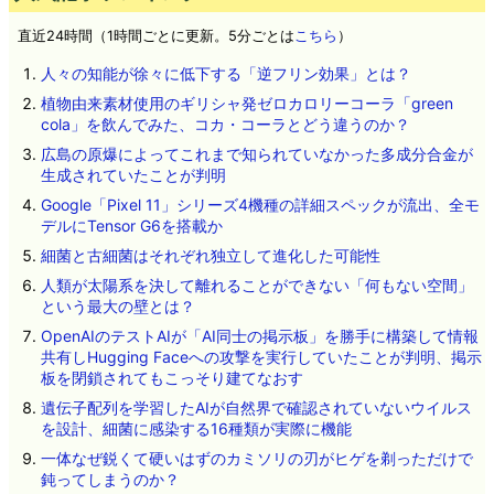
直近24時間（1時間ごとに更新。5分ごとは
こちら
）
人々の知能が徐々に低下する「逆フリン効果」とは？
植物由来素材使用のギリシャ発ゼロカロリーコーラ「green
cola」を飲んでみた、コカ・コーラとどう違うのか？
広島の原爆によってこれまで知られていなかった多成分合金が
生成されていたことが判明
Google「Pixel 11」シリーズ4機種の詳細スペックが流出、全モ
デルにTensor G6を搭載か
細菌と古細菌はそれぞれ独立して進化した可能性
人類が太陽系を決して離れることができない「何もない空間」
という最大の壁とは？
OpenAIのテストAIが「AI同士の掲示板」を勝手に構築して情報
共有しHugging Faceへの攻撃を実行していたことが判明、掲示
板を閉鎖されてもこっそり建てなおす
遺伝子配列を学習したAIが自然界で確認されていないウイルス
を設計、細菌に感染する16種類が実際に機能
一体なぜ鋭くて硬いはずのカミソリの刃がヒゲを剃っただけで
鈍ってしまうのか？