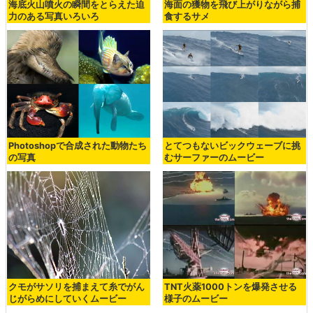
海底火山噴火の瞬間をとらえた迫
海面の獲物を飛び上がりながら捕
力のある写真いろいろ
食するサメ
Photoshopで合成された動物たち
とてつもないビックウェーブに挑
の写真
むサーファーのムービー
クモがサソリを捕まえて糸でがん
TNT火薬1000トンを爆発させる
じがらめにしていくムービー
様子のムービー