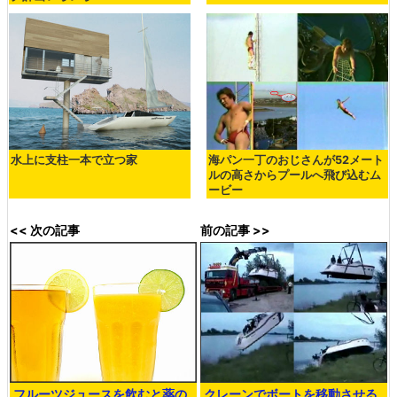
水上に支柱一本で立つ家
海パン一丁のおじさんが52メート
ルの高さからプールへ飛び込むム
ービー
<< 次の記事
前の記事 >>
フルーツジュースを飲むと薬の
クレーンでボートを移動させる