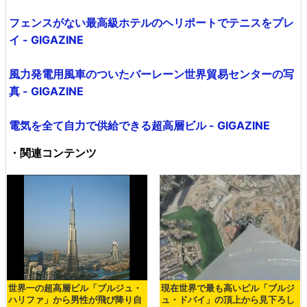
フェンスがない最高級ホテルのヘリポートでテニスをプレ
イ - GIGAZINE
風力発電用風車のついたバーレーン世界貿易センターの写
真 - GIGAZINE
電気を全て自力で供給できる超高層ビル - GIGAZINE
・関連コンテンツ
世界一の超高層ビル「ブルジュ・
現在世界で最も高いビル「ブルジ
ハリファ」から男性が飛び降り自
ュ・ドバイ」の頂上から見下ろし