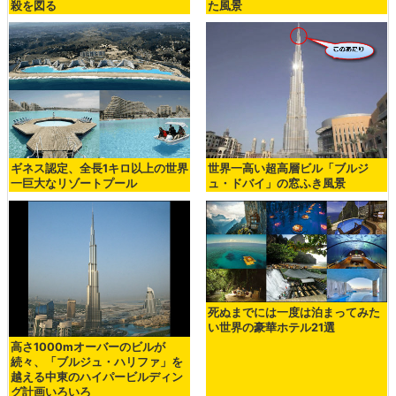
殺を図る
た風景
ギネス認定、全長1キロ以上の世界
世界一高い超高層ビル「ブルジ
一巨大なリゾートプール
ュ・ドバイ」の窓ふき風景
死ぬまでには一度は泊まってみた
い世界の豪華ホテル21選
高さ1000mオーバーのビルが
続々、「ブルジュ・ハリファ」を
越える中東のハイパービルディン
グ計画いろいろ