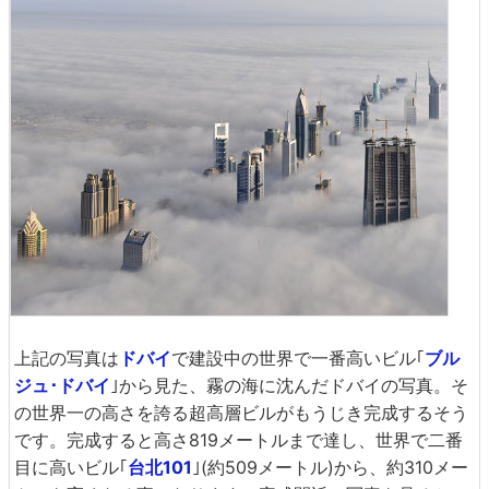
上記の写真は
ドバイ
で建設中の世界で一番高いビル｢
ブル
ジュ･ドバイ
｣から見た、霧の海に沈んだドバイの写真。そ
の世界一の高さを誇る超高層ビルがもうじき完成するそう
です。完成すると高さ819メートルまで達し、世界で二番
目に高いビル｢
台北101
｣(約509メートル)から、約310メー