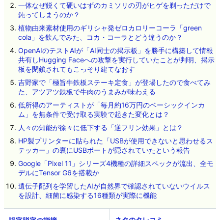
一体なぜ鋭くて硬いはずのカミソリの刃がヒゲを剃っただけで
鈍ってしまうのか？
植物由来素材使用のギリシャ発ゼロカロリーコーラ「green
cola」を飲んでみた、コカ・コーラとどう違うのか？
OpenAIのテストAIが「AI同士の掲示板」を勝手に構築して情報
共有しHugging Faceへの攻撃を実行していたことが判明、掲示
板を閉鎖されてもこっそり建てなおす
吉野家で「極旨牛鉄板ステーキ定食」が登場したので食べてみ
た、アツアツ鉄板で牛肉のうまみが味わえる
低所得のアーティストが「毎月約16万円のベーシックインカ
ム」を無条件で受け取る実験で起きた変化とは？
人々の知能が徐々に低下する「逆フリン効果」とは？
HP製プリンターに貼られた「USBが使用できないと思わせるス
テッカー」の裏にUSBポートが隠されていたという報告
Google「Pixel 11」シリーズ4機種の詳細スペックが流出、全モ
デルにTensor G6を搭載か
遺伝子配列を学習したAIが自然界で確認されていないウイルス
を設計、細菌に感染する16種類が実際に機能
ネタのタレコミ