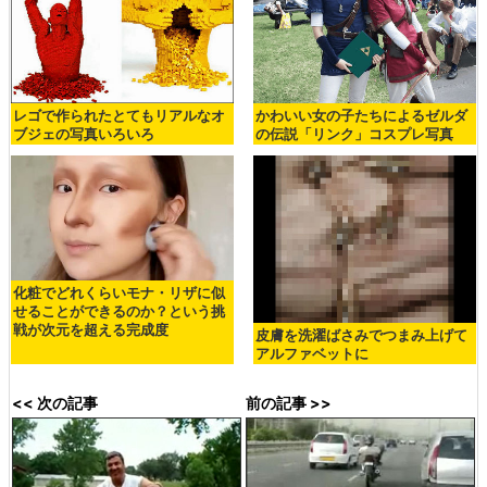
レゴで作られたとてもリアルなオ
かわいい女の子たちによるゼルダ
ブジェの写真いろいろ
の伝説「リンク」コスプレ写真
化粧でどれくらいモナ・リザに似
せることができるのか？という挑
戦が次元を超える完成度
皮膚を洗濯ばさみでつまみ上げて
アルファベットに
<< 次の記事
前の記事 >>