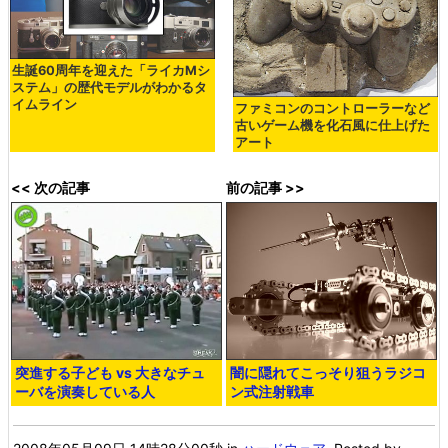
生誕60周年を迎えた「ライカMシ
ステム」の歴代モデルがわかるタ
イムライン
ファミコンのコントローラーなど
古いゲーム機を化石風に仕上げた
アート
<< 次の記事
前の記事 >>
突進する子ども vs 大きなチュ
闇に隠れてこっそり狙うラジコ
ーバを演奏している人
ン式注射戦車