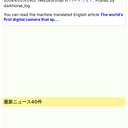
2008年05月09日 14時28分00秒
in
ハードウェア
, Posted by
darkhorse_log
You can read the machine translated English article
The world's
first digital camera that ap…
.
最新ニュース40件