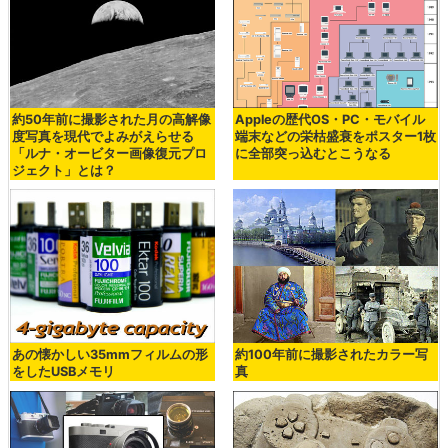
約50年前に撮影された月の高解像
Appleの歴代OS・PC・モバイル
度写真を現代でよみがえらせる
端末などの栄枯盛衰をポスター1枚
「ルナ・オービター画像復元プロ
に全部突っ込むとこうなる
ジェクト」とは？
あの懐かしい35mmフィルムの形
約100年前に撮影されたカラー写
をしたUSBメモリ
真