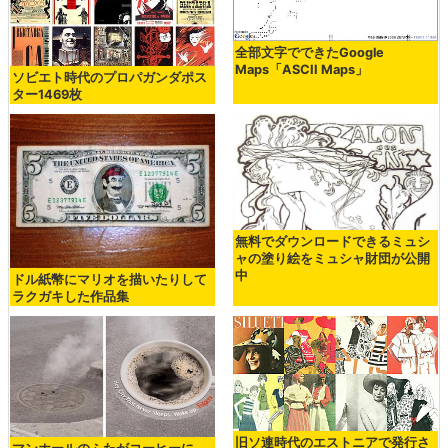
全部文字でできたGoogle
Maps「ASCII Maps」
ソビエト時代のプロパガンダポス
ター1469枚
無料でダウンロードできるミュシ
ャの塗り絵をミュシャ財団が公開
中
ドル紙幣にマリオを描いたりして
ラクガキした作品集
旧ソ連時代のエストニアで発行さ