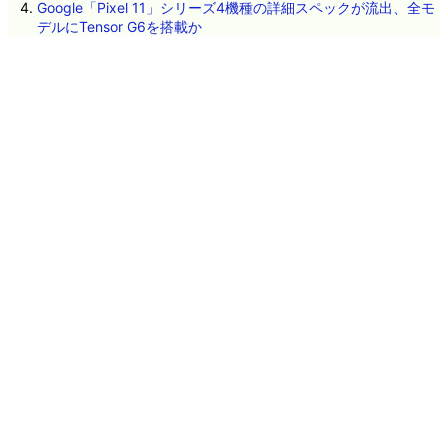
Google「Pixel 11」シリーズ4機種の詳細スペックが流出、全モ
デルにTensor G6を搭載か
アメリカ政府が中国製データセンター向け機器の輸入を禁止す
る方針
Intelが2年延長保証の対象CPUを発表、クラッシュ多発CPUの無
償交換が可能に
がん細胞が自らDNAを壊して進化している可能性が研究によっ
て指摘される
人気ドラマ「VIVANT」とコラボした湖池屋のポテトチップス
「乃木ののり塩」「野崎のケバブ」試食レビュー
フルカラーで見える暗視ゴーグルを可能にする技術が開発され
る、ただし実用化には課題あり
「蚊に刺されやすい人」に多い体臭や皮膚に存在する細菌の種
類が明らかに
ネタのタレコミ
その他のお問い合わせ
広告掲載について
GIGAZINEについて
採用情報