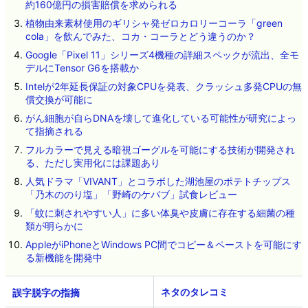
約160億円の損害賠償を求められる
植物由来素材使用のギリシャ発ゼロカロリーコーラ「green
cola」を飲んでみた、コカ・コーラとどう違うのか？
Google「Pixel 11」シリーズ4機種の詳細スペックが流出、全モ
デルにTensor G6を搭載か
Intelが2年延長保証の対象CPUを発表、クラッシュ多発CPUの無
償交換が可能に
がん細胞が自らDNAを壊して進化している可能性が研究によっ
て指摘される
フルカラーで見える暗視ゴーグルを可能にする技術が開発され
る、ただし実用化には課題あり
人気ドラマ「VIVANT」とコラボした湖池屋のポテトチップス
「乃木ののり塩」「野崎のケバブ」試食レビュー
「蚊に刺されやすい人」に多い体臭や皮膚に存在する細菌の種
類が明らかに
AppleがiPhoneとWindows PC間でコピー＆ペーストを可能にす
る新機能を開発中
ネタのタレコミ