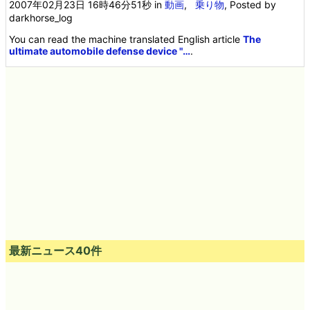
2007年02月23日 16時46分51秒
in
動画
,
乗り物
, Posted by
darkhorse_log
You can read the machine translated English article
The
ultimate automobile defense device "…
.
最新ニュース40件