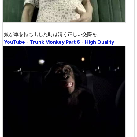
娘が車を持ち出した時は清く正しい交際を。
YouTube - Trunk Monkey Part 6 - High Quality