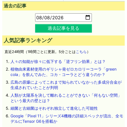
過去の記事
過去記事を見る
人気記事ランキング
直近24時間（1時間ごとに更新。5分ごとは
こちら
）
人々の知能が徐々に低下する「逆フリン効果」とは？
植物由来素材使用のギリシャ発ゼロカロリーコーラ「green
cola」を飲んでみた、コカ・コーラとどう違うのか？
広島の原爆によってこれまで知られていなかった多成分合金が
生成されていたことが判明
人類が太陽系を決して離れることができない「何もない空間」
という最大の壁とは？
細菌と古細菌はそれぞれ独立して進化した可能性
Google「Pixel 11」シリーズ4機種の詳細スペックが流出、全モ
デルにTensor G6を搭載か