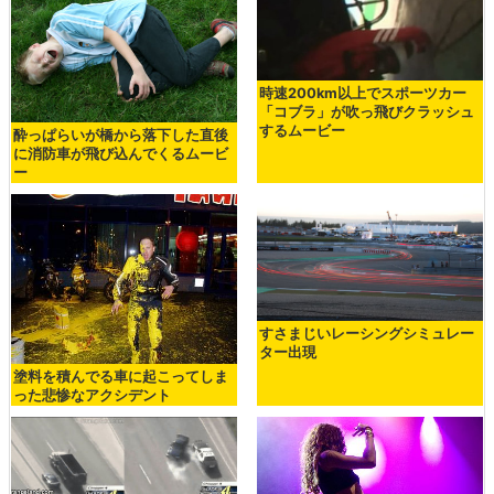
時速200km以上でスポーツカー
「コブラ」が吹っ飛びクラッシュ
するムービー
酔っぱらいが橋から落下した直後
に消防車が飛び込んでくるムービ
ー
すさまじいレーシングシミュレー
ター出現
塗料を積んでる車に起こってしま
った悲惨なアクシデント