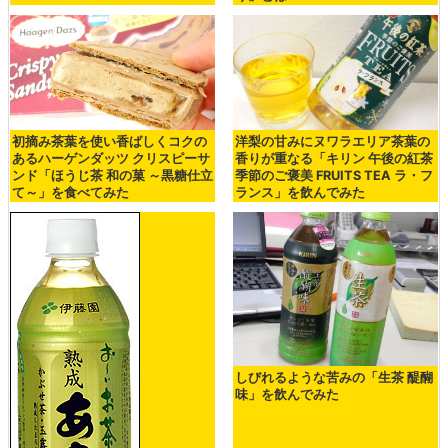
初摘み茶葉を使い香ばしくコクの
洋梨の甘みにヌワラエリア茶葉の
あるハーゲンダッツ クリスピーサ
香りが重なる「キリン 午後の紅茶
ンド「ほうじ茶 和の菓 ～黒糖仕立
季節のご褒美 FRUITS TEA ラ・フ
て～」を食べてみた
ランス」を飲んでみた
しびれるような苦みの「生茶 醍醐
味」を飲んでみた