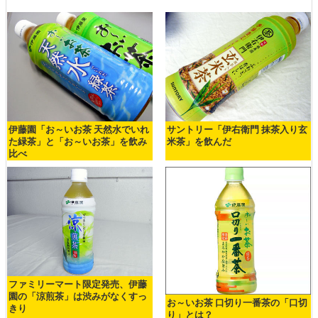
伊藤園「お～いお茶 天然水でいれ
サントリー「伊右衛門 抹茶入り玄
た緑茶」と「お～いお茶」を飲み
米茶」を飲んだ
比べ
ファミリーマート限定発売、伊藤
園の「涼煎茶」は渋みがなくすっ
お～いお茶 口切り一番茶の「口切
きり
り」とは？