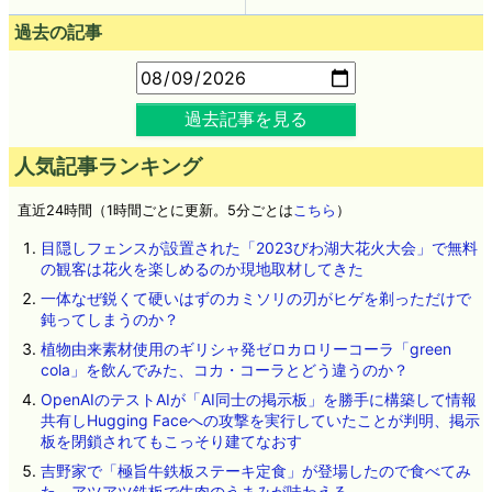
過去の記事
過去記事を見る
人気記事ランキング
直近24時間（1時間ごとに更新。5分ごとは
こちら
）
目隠しフェンスが設置された「2023びわ湖大花火大会」で無料
の観客は花火を楽しめるのか現地取材してきた
一体なぜ鋭くて硬いはずのカミソリの刃がヒゲを剃っただけで
鈍ってしまうのか？
植物由来素材使用のギリシャ発ゼロカロリーコーラ「green
cola」を飲んでみた、コカ・コーラとどう違うのか？
OpenAIのテストAIが「AI同士の掲示板」を勝手に構築して情報
共有しHugging Faceへの攻撃を実行していたことが判明、掲示
板を閉鎖されてもこっそり建てなおす
吉野家で「極旨牛鉄板ステーキ定食」が登場したので食べてみ
た、アツアツ鉄板で牛肉のうまみが味わえる