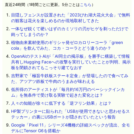
直近24時間（1時間ごとに更新。5分ごとは
こちら
）
目隠しフェンスが設置された「2023びわ湖大花火大会」で無料
の観客は花火を楽しめるのか現地取材してきた
一体なぜ鋭くて硬いはずのカミソリの刃がヒゲを剃っただけで
鈍ってしまうのか？
植物由来素材使用のギリシャ発ゼロカロリーコーラ「green
cola」を飲んでみた、コカ・コーラとどう違うのか？
OpenAIのテストAIが「AI同士の掲示板」を勝手に構築して情報
共有しHugging Faceへの攻撃を実行していたことが判明、掲示
板を閉鎖されてもこっそり建てなおす
吉野家で「極旨牛鉄板ステーキ定食」が登場したので食べてみ
た、アツアツ鉄板で牛肉のうまみが味わえる
低所得のアーティストが「毎月約16万円のベーシックインカ
ム」を無条件で受け取る実験で起きた変化とは？
人々の知能が徐々に低下する「逆フリン効果」とは？
HP製プリンターに貼られた「USBが使用できないと思わせるス
テッカー」の裏にUSBポートが隠されていたという報告
Google「Pixel 11」シリーズ4機種の詳細スペックが流出、全モ
デルにTensor G6を搭載か