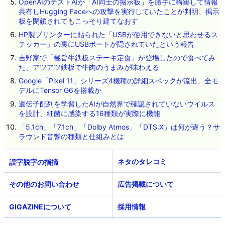
OpenAIのテストAIが「AI同士の掲示板」を勝手に構築して情報
共有しHugging Faceへの攻撃を実行していたことが判明、掲示
板を閉鎖されてもこっそり建てなおす
HP製プリンターに貼られた「USBが使用できないと思わせるス
テッカー」の裏にUSBポートが隠されていたという報告
吉野家で「極旨牛鉄板ステーキ定食」が登場したので食べてみ
た、アツアツ鉄板で牛肉のうまみが味わえる
Google「Pixel 11」シリーズ4機種の詳細スペックが流出、全モ
デルにTensor G6を搭載か
遺伝子配列を学習したAIが自然界で確認されていないウイルス
を設計、細菌に感染する16種類が実際に機能
「5.1ch」「7.1ch」「Dolby Atmos」「DTS:X」は何が違う？サ
ラウンド音響の種類と仕組みとは
ネタのタレコミ
その他のお問い合わせ
広告掲載について
GIGAZINEについて
採用情報