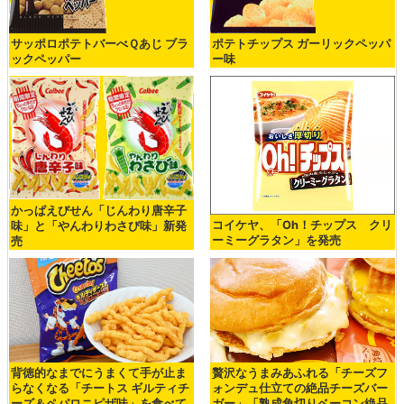
サッポロポテトバーべＱあじ ブラ
ポテトチップス ガーリックペッパ
ックペッパー
ー味
かっぱえびせん「じんわり唐辛子
コイケヤ、「Oh！チップス クリ
味」と「やんわりわさび味」新発
ーミーグラタン」を発売
売
背徳的なまでにうまくて手が止ま
贅沢なうまみあふれる「チーズフ
らなくなる「チートス ギルティチ
ォンデュ仕立ての絶品チーズバー
ーズ＆ペパロニピザ味」を食べて
ガー」「熟成角切りベーコン絶品