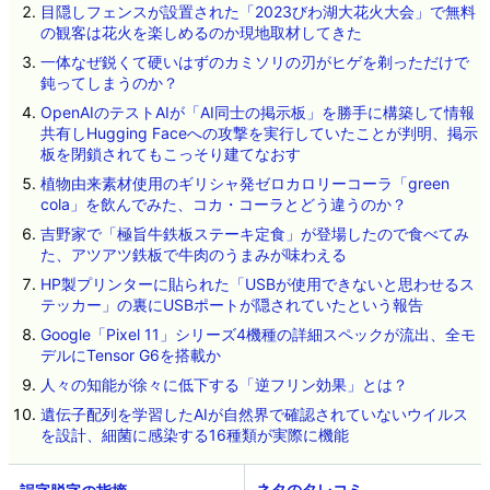
目隠しフェンスが設置された「2023びわ湖大花火大会」で無料
の観客は花火を楽しめるのか現地取材してきた
一体なぜ鋭くて硬いはずのカミソリの刃がヒゲを剃っただけで
鈍ってしまうのか？
OpenAIのテストAIが「AI同士の掲示板」を勝手に構築して情報
共有しHugging Faceへの攻撃を実行していたことが判明、掲示
板を閉鎖されてもこっそり建てなおす
植物由来素材使用のギリシャ発ゼロカロリーコーラ「green
cola」を飲んでみた、コカ・コーラとどう違うのか？
吉野家で「極旨牛鉄板ステーキ定食」が登場したので食べてみ
た、アツアツ鉄板で牛肉のうまみが味わえる
HP製プリンターに貼られた「USBが使用できないと思わせるス
テッカー」の裏にUSBポートが隠されていたという報告
Google「Pixel 11」シリーズ4機種の詳細スペックが流出、全モ
デルにTensor G6を搭載か
人々の知能が徐々に低下する「逆フリン効果」とは？
遺伝子配列を学習したAIが自然界で確認されていないウイルス
を設計、細菌に感染する16種類が実際に機能
ネタのタレコミ