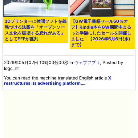
3Dプリンターに検閲ソフトを義
【GW電子書籍セール50％オ
務づける法案を「オープンソー
フ】Kindle本をGW期間中まる
ス文化を破壊する恐れがある」
っと半額にしたセールを開催し
としてEFFが批判
ました！【2026年5月6日(水)
まで】
2026年05月02日 10時00分00秒
in
ウェブアプリ
, Posted by
logc_nt
You can read the machine translated English article
X
restructures its advertising platform,…
.