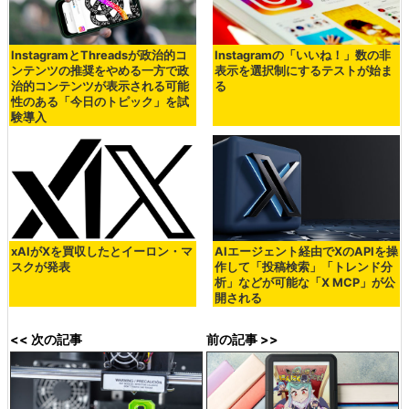
InstagramとThreadsが政治的コ
Instagramの「いいね！」数の非
ンテンツの推奨をやめる一方で政
表示を選択制にするテストが始ま
治的コンテンツが表示される可能
る
性のある「今日のトピック」を試
験導入
xAIがXを買収したとイーロン・マ
AIエージェント経由でXのAPIを操
スクが発表
作して「投稿検索」「トレンド分
析」などが可能な「X MCP」が公
開される
<< 次の記事
前の記事 >>