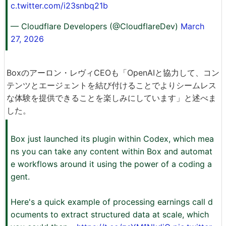
c.twitter.com/i23snbq21b
— Cloudflare Developers (@CloudflareDev)
March
27, 2026
Boxのアーロン・レヴィCEOも「OpenAIと協力して、コン
テンツとエージェントを結び付けることでよりシームレス
な体験を提供できることを楽しみにしています」と述べま
した。
Box just launched its plugin within Codex, which mea
ns you can take any content within Box and automat
e workflows around it using the power of a coding a
gent.
Here's a quick example of processing earnings call d
ocuments to extract structured data at scale, which