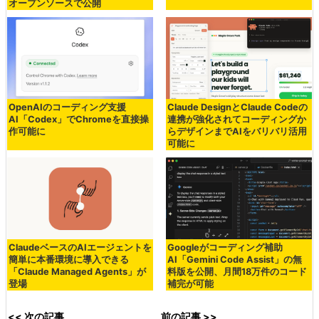
オープンソースで公開
OpenAIのコーディング支援
Claude DesignとClaude Codeの
AI「Codex」でChromeを直接操
連携が強化されてコーディングか
作可能に
らデザインまでAIをバリバリ活用
可能に
ClaudeベースのAIエージェントを
Googleがコーディング補助
簡単に本番環境に導入できる
AI「Gemini Code Assist」の無
「Claude Managed Agents」が
料版を公開、月間18万件のコード
登場
補完が可能
<< 次の記事
前の記事 >>