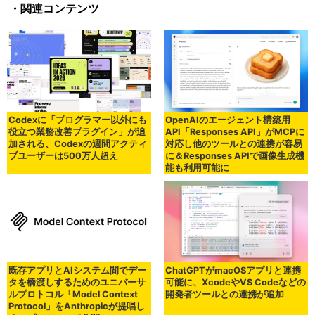
・関連コンテンツ
Codexに「プログラマー以外にも
OpenAIのエージェント構築用
役立つ業務改善プラグイン」が追
API「Responses API」がMCPに
加される、Codexの週間アクティ
対応し他のツールとの連携が容易
ブユーザーは500万人超え
に＆Responses APIで画像生成機
能も利用可能に
既存アプリとAIシステム間でデー
ChatGPTがmacOSアプリと連携
タを橋渡しするためのユニバーサ
可能に、XcodeやVS Codeなどの
ルプロトコル「Model Context
開発者ツールとの連携が追加
Protocol」をAnthropicが提唱し