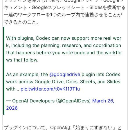
キュメント・Googleスプレッドシート・Slidesを横断する
一連のワークフローを1つのループ内で連携させることが
できるとのこと。
With plugins, Codex can now support more real wor
k, including the planning, research, and coordination
that happens before you write code and the workflo
ws that follow.
As an example, the
@googledrive
plugin lets Codex
work across Google Drive, Docs, Sheets, and Slides
with…
pic.twitter.com/t0vK119T1u
— OpenAI Developers (@OpenAIDevs)
March 26,
2026
プラグインについて、OpenAIは「始まりにすぎない」と