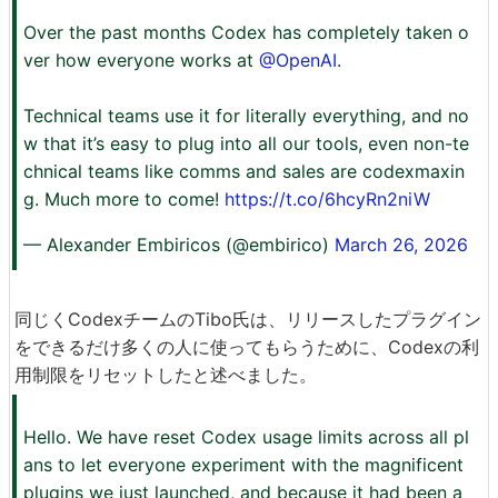
Over the past months Codex has completely taken o
ver how everyone works at
@OpenAI
.
Technical teams use it for literally everything, and no
w that it’s easy to plug into all our tools, even non-te
chnical teams like comms and sales are codexmaxin
g. Much more to come!
https://t.co/6hcyRn2niW
— Alexander Embiricos (@embirico)
March 26, 2026
同じくCodexチームのTibo氏は、リリースしたプラグイン
をできるだけ多くの人に使ってもらうために、Codexの利
用制限をリセットしたと述べました。
Hello. We have reset Codex usage limits across all pl
ans to let everyone experiment with the magnificent
plugins we just launched, and because it had been a