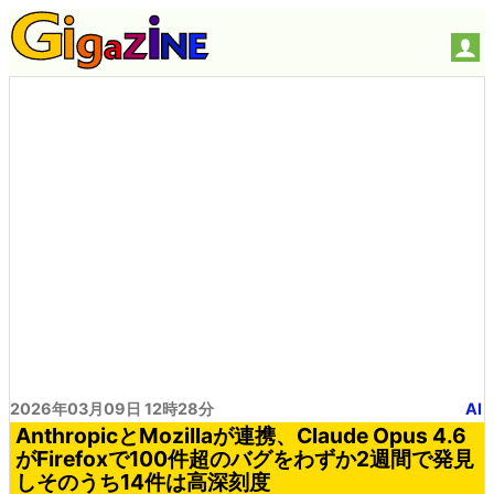
2026年03月09日 12時28分
AI
AnthropicとMozillaが連携、Claude Opus 4.6
がFirefoxで100件超のバグをわずか2週間で発見
しそのうち14件は高深刻度