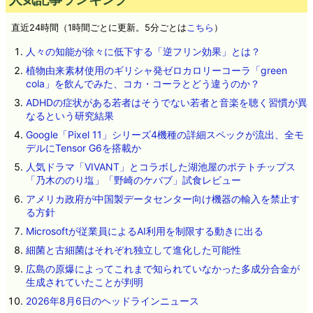
直近24時間（1時間ごとに更新。5分ごとは
こちら
）
人々の知能が徐々に低下する「逆フリン効果」とは？
植物由来素材使用のギリシャ発ゼロカロリーコーラ「green
cola」を飲んでみた、コカ・コーラとどう違うのか？
ADHDの症状がある若者はそうでない若者と音楽を聴く習慣が異
なるという研究結果
Google「Pixel 11」シリーズ4機種の詳細スペックが流出、全モ
デルにTensor G6を搭載か
人気ドラマ「VIVANT」とコラボした湖池屋のポテトチップス
「乃木ののり塩」「野崎のケバブ」試食レビュー
アメリカ政府が中国製データセンター向け機器の輸入を禁止す
る方針
Microsoftが従業員によるAI利用を制限する動きに出る
細菌と古細菌はそれぞれ独立して進化した可能性
広島の原爆によってこれまで知られていなかった多成分合金が
生成されていたことが判明
2026年8月6日のヘッドラインニュース