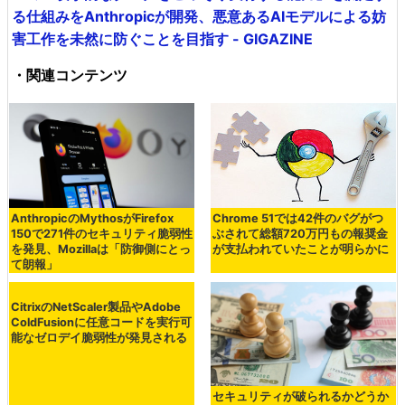
る仕組みをAnthropicが開発、悪意あるAIモデルによる妨
害工作を未然に防ぐことを目指す - GIGAZINE
・関連コンテンツ
AnthropicのMythosがFirefox
Chrome 51では42件のバグがつ
150で271件のセキュリティ脆弱性
ぶされて総額720万円もの報奨金
を発見、Mozillaは「防御側にとっ
が支払われていたことが明らかに
て朗報」
CitrixのNetScaler製品やAdobe
セキュリティが破られるかどうか