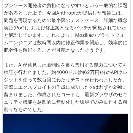
プンソース開発者の負担になりやすいという一般的な課題
があるとした上で、今回Anthropicが提供した報告には、
問題を再現するための最小限のテストケース、詳細な概念
実証(PoC)、および修正案となるパッチが同梱されていた
と解説しています。これにより、Mozillaのプラットフォー
ムエンジニアは数時間以内に修正作業を開始し、効率的に
脆弱性を解消することが可能となったそうです。
また、AIが発見した脆弱性を自ら悪用する能力についても
検証が行われました。約4000ドル(約62万円)分のAPIクレ
ジットを使って数百回にわたりテストが行われましたが、
実際にエクスプロイトの作成に成功したのはわずか2例に
留まりました。作成されたコードも、最新ブラウザのセキ
ュリティ機能を意図的に無効化した環境でのみ動作する粗
削りなものでした。