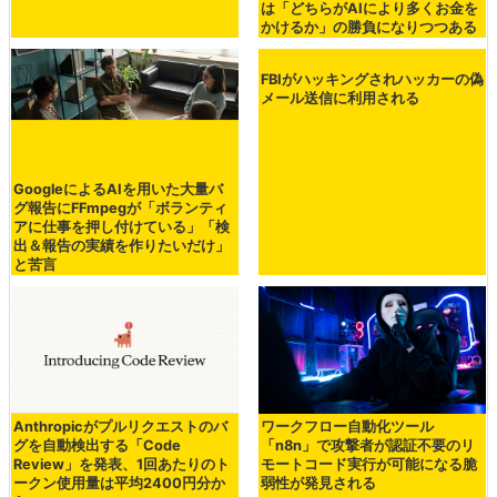
ColdFusionに任意コードを実行可
は「どちらがAIにより多くお金を
能なゼロデイ脆弱性が発見される
かけるか」の勝負になりつつある
GoogleによるAIを用いた大量バ
FBIがハッキングされハッカーの偽
グ報告にFFmpegが「ボランティ
メール送信に利用される
アに仕事を押し付けている」「検
出＆報告の実績を作りたいだけ」
と苦言
Anthropicがプルリクエストのバ
ワークフロー自動化ツール
グを自動検出する「Code
「n8n」で攻撃者が認証不要のリ
Review」を発表、1回あたりのト
モートコード実行が可能になる脆
ークン使用量は平均2400円分か
弱性が発見される