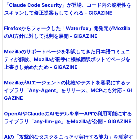
「Claude Code Security」が登場、コード内の脆弱性を
スキャンして修正提案もしてくれる - GIGAZINE
Firefoxからフォークした「Waterfox」開発元がMozilla
のAI方針に対して批判を展開 - GIGAZINE
Mozillaのサポートページを和訳してきた日本語コミュニ
ティが解散、Mozillaが勝手に機械翻訳ボットでページを
上書きし始めたため - GIGAZINE
MozillaがAIエージェントの比較やテストを容易にするラ
イブラリ「Any-Agent」をリリース、MCPにも対応 - GI
GAZINE
OpenAIやClaudeのAIモデルを単一APIで利用可能にする
ライブラリ「any-llm-go」をMozillaが公開 - GIGAZINE
AIの「攻撃的なタスクをこっそり実行する能力」を測定す