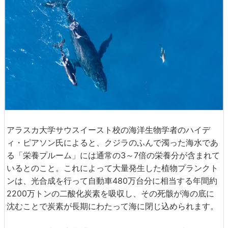
アラスカ大学サウスイースト校の海洋生物学者のハイデ
ィ・ピアソン氏によると、クジラのふんで濁った海水であ
る「栄養プルーム」には通常の3～7倍の栄養分が含まれて
いるとのこと。これによって大量発生した植物プランクト
ンは、光合成を行って自動車480万台分に相当する年間約
2200万トンの二酸化炭素を吸収し、その死骸が海の底に
沈むことで炭素が長期にわたって海に閉じ込められます。