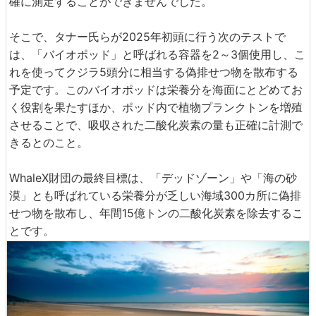
確に測定することができませんでした。
そこで、タナー氏らが2025年初頭に行う次のテストで
は、「バイオポッド」と呼ばれる容器を2～3個使用し、こ
れを使ってクジラ5頭分に相当する偽排せつ物を散布する
予定です。このバイオポッドは栄養分を海面にとどめてお
く役割を果たすほか、ポッド内で植物プランクトンを増殖
させることで、吸収された二酸化炭素の量も正確に計測で
きるとのこと。
WhaleX財団の最終目標は、「デッドゾーン」や「海の砂
漠」とも呼ばれている栄養分が乏しい海域300カ所に偽排
せつ物を散布し、年間15億トンの二酸化炭素を除去するこ
とです。