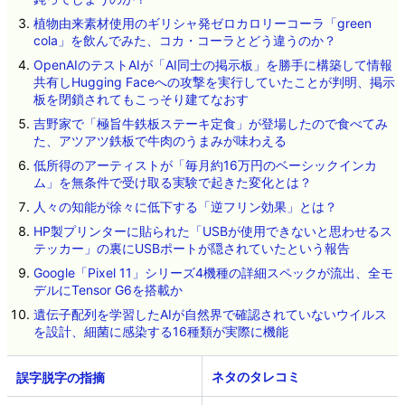
植物由来素材使用のギリシャ発ゼロカロリーコーラ「green
cola」を飲んでみた、コカ・コーラとどう違うのか？
OpenAIのテストAIが「AI同士の掲示板」を勝手に構築して情報
共有しHugging Faceへの攻撃を実行していたことが判明、掲示
板を閉鎖されてもこっそり建てなおす
吉野家で「極旨牛鉄板ステーキ定食」が登場したので食べてみ
た、アツアツ鉄板で牛肉のうまみが味わえる
低所得のアーティストが「毎月約16万円のベーシックインカ
ム」を無条件で受け取る実験で起きた変化とは？
人々の知能が徐々に低下する「逆フリン効果」とは？
HP製プリンターに貼られた「USBが使用できないと思わせるス
テッカー」の裏にUSBポートが隠されていたという報告
Google「Pixel 11」シリーズ4機種の詳細スペックが流出、全モ
デルにTensor G6を搭載か
遺伝子配列を学習したAIが自然界で確認されていないウイルス
を設計、細菌に感染する16種類が実際に機能
ネタのタレコミ