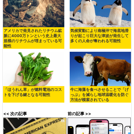
アメリカで発見されたリチウム鉱
気候変動により南極沖で海底地滑
脈に4000万トンという史上最大
りが起こり巨大な津波が発生して
規模のリチウムが埋まっている可
多くの人命が奪われる可能性
能性
「ほうれん草」が燃料電池のコス
牛に海藻を食べさせることで「げ
トを下げる鍵となる可能性
っぷ」を減らし地球温暖化を防ぐ
方法が模索されている
<< 次の記事
前の記事 >>