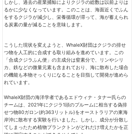
しかし、過去の産業捕鯨によりクジラの総数は以前よりは
るかに少なくなっています。このことは、海面近くでふん
をするクジラが減少し、栄養循環が滞って、海が蓄えられ
る炭素の量が減ることを意味します。
こうした現状を変えようと、WhaleX財団はクジラの排せ
つ物を人工的に合成する取り組みを進めています。この
「合成クジラふん便」の主成分は窒素分で、リンやシリ
カ、鉄などの微量元素も含まれており、海に散布した場合
の機能も本物そっくりになることを目指して開発が進めら
れています。
WhaleX財団の海洋学者であるエドウィナ・タナー氏らの
チームは、2021年にクジラ1頭のプルームに相当する偽排
せつ物80ガロン(約363リットル)をオーストラリアの東海
岸沖に散布する実験を行いました。しかし、成分が分散し
てしまったため植物プランクトンがどれだけ増えたかを正