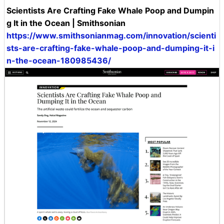
Scientists Are Crafting Fake Whale Poop and Dumpin
g It in the Ocean | Smithsonian
https://www.smithsonianmag.com/innovation/scienti
sts-are-crafting-fake-whale-poop-and-dumping-it-i
n-the-ocean-180985436/