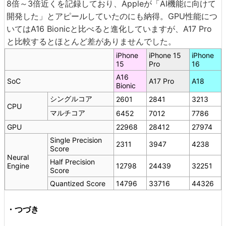
8倍～3倍近くを記録しており、Appleが「AI機能に向けて
開発した」とアピールしていたのにも納得。GPU性能につ
いてはA16 Bionicと比べると進化していますが、A17 Pro
と比較するとほとんど差がありませんでした。
iPhone
iPhone 15
iPhone
15
Pro
16
A16
SoC
A17 Pro
A18
Bionic
シングルコア
2601
2841
3213
CPU
マルチコア
6452
7012
7786
GPU
22968
28412
27974
Single Precision
2311
3947
4238
Score
Neural
Half Precision
Engine
12798
24439
32251
Score
Quantized Score
14796
33716
44326
・つづき