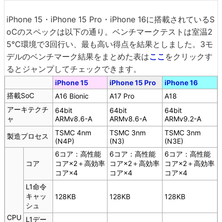
iPhone 15・iPhone 15 Pro・iPhone 16に搭載されているS
oCのスペックは以下の通り。ベンチマークテストは室温2
5℃環境で3回行い、最も高い得点を結果としました。3モ
デルのベンチマーク結果をまとめた表は
ここ
をクリックす
るとジャンプしてチェックできます。
iPhone 15
iPhone 15 Pro
iPhone 16
搭載SoC
A16 Bionic
A17 Pro
A18
アーキテクチ
64bit
64bit
64bit
ャ
ARMv8.6-A
ARMv8.6-A
ARMv9.2-A
TSMC 4nm
TSMC 3nm
TSMC 3nm
製造プロセス
(N4P)
(N3)
(N3E)
6コア：高性能
6コア：高性能
6コア：高性能
コア
コア×2＋高効率
コア×2＋高効率
コア×2＋高効率
コア×4
コア×4
コア×4
L1命令
キャッ
128KB
128KB
128KB
シュ
CPU
L1デー