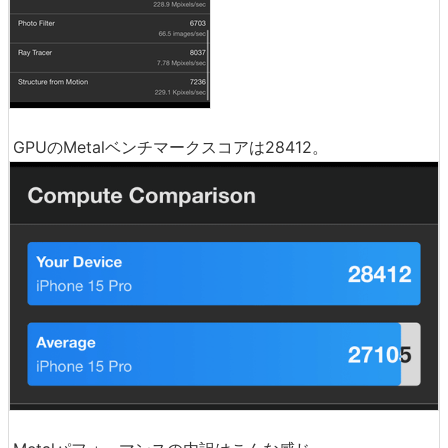
GPUのMetalベンチマークスコアは28412。