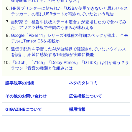
板を閉鎖されてもこっそり建てなおす
HP製プリンターに貼られた「USBが使用できないと思わせるス
テッカー」の裏にUSBポートが隠されていたという報告
吉野家で「極旨牛鉄板ステーキ定食」が登場したので食べてみ
た、アツアツ鉄板で牛肉のうまみが味わえる
Google「Pixel 11」シリーズ4機種の詳細スペックが流出、全モ
デルにTensor G6を搭載か
遺伝子配列を学習したAIが自然界で確認されていないウイルス
を設計、細菌に感染する16種類が実際に機能
「5.1ch」「7.1ch」「Dolby Atmos」「DTS:X」は何が違う？サ
ラウンド音響の種類と仕組みとは
ネタのタレコミ
その他のお問い合わせ
広告掲載について
GIGAZINEについて
採用情報