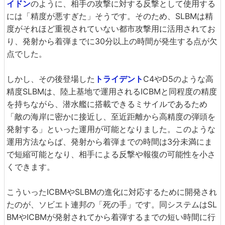
イドン
のように、相手の攻撃に対する反撃として使用する
には「精度が悪すぎた」そうです。そのため、SLBMは精
度がそれほど重視されていない都市攻撃用に活用されてお
り、発射から着弾までに30分以上の時間が発生する点が欠
点でした。
しかし、その後登場した
トライデント
C4やD5のような高
精度SLBMは、陸上基地で運用されるICBMと同程度の精度
を持ちながら、潜水艦に搭載できるミサイルであるため
「敵の海岸に密かに接近し、至近距離から高精度の弾頭を
発射する」といった運用が可能となりました。このような
運用方法ならば、発射から着弾までの時間は3分未満にま
で短縮可能となり、相手による反撃や報復の可能性を小さ
くできます。
こういったICBMやSLBMの進化に対応するために開発され
たのが、ソビエト連邦の「死の手」です。同システムはSL
BMやICBMが発射されてから着弾するまでの短い時間に行