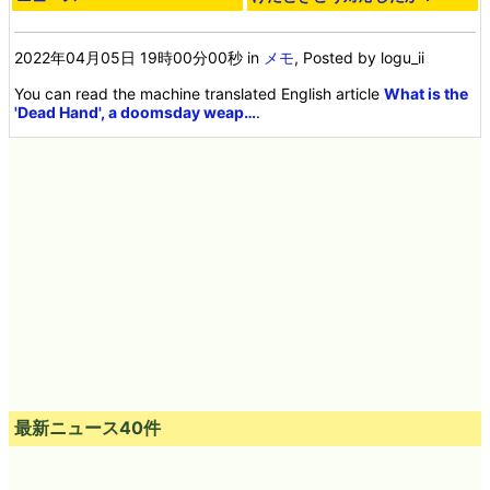
2022年04月05日 19時00分00秒
in
メモ
, Posted by logu_ii
You can read the machine translated English article
What is the
'Dead Hand', a doomsday weap…
.
最新ニュース40件