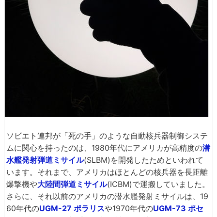
ソビエト連邦が「死の手」のような自動核兵器制御システ
ムに関心を持ったのは、1980年代にアメリカが高精度の
潜
水艦発射弾道ミサイル
(SLBM)を開発したためといわれて
います。それまで、アメリカはほとんどの核兵器を長距離
爆撃機や
大陸間弾道ミサイル
(ICBM)で運搬していました。
さらに、それ以前のアメリカの潜水艦発射ミサイルは、19
60年代の
UGM-27 ポラリス
や1970年代の
UGM-73 ポセ