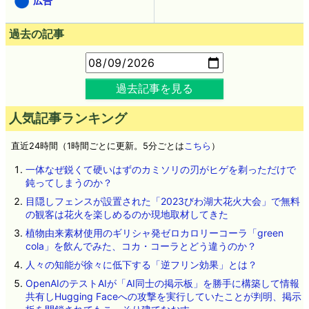
広告
過去の記事
過去記事を見る
人気記事ランキング
直近24時間（1時間ごとに更新。5分ごとは
こちら
）
一体なぜ鋭くて硬いはずのカミソリの刃がヒゲを剃っただけで
鈍ってしまうのか？
目隠しフェンスが設置された「2023びわ湖大花火大会」で無料
の観客は花火を楽しめるのか現地取材してきた
植物由来素材使用のギリシャ発ゼロカロリーコーラ「green
cola」を飲んでみた、コカ・コーラとどう違うのか？
人々の知能が徐々に低下する「逆フリン効果」とは？
OpenAIのテストAIが「AI同士の掲示板」を勝手に構築して情報
共有しHugging Faceへの攻撃を実行していたことが判明、掲示