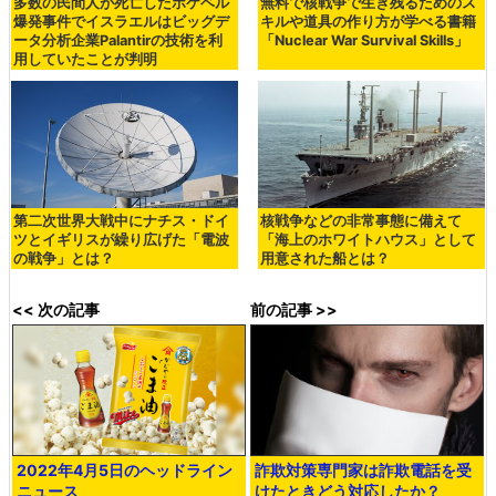
多数の民間人が死亡したポケベル
無料で核戦争で生き残るためのス
爆発事件でイスラエルはビッグデ
キルや道具の作り方が学べる書籍
ータ分析企業Palantirの技術を利
「Nuclear War Survival Skills」
用していたことが判明
第二次世界大戦中にナチス・ドイ
核戦争などの非常事態に備えて
ツとイギリスが繰り広げた「電波
「海上のホワイトハウス」として
の戦争」とは？
用意された船とは？
<< 次の記事
前の記事 >>
2022年4月5日のヘッドライン
詐欺対策専門家は詐欺電話を受
ニュース
けたときどう対応したか？