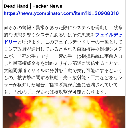
Dead Hand | Hacker News
https://news.ycombinator.com/item?id=30908316
何らかの警報・異常があった際にシステムを発動し、致命
的な状態を導くシステムあるいはその思想を
フェイルデッ
ドリー
と呼びます。このフェイルデッドリーの一種として
ロシア政府が運用しているとされる自動核兵器制御システ
ムが、「死の手」です。「死の手」は指揮系統に事前入力
した最高権威命令を戦略ミサイル部隊に送信することで、
大陸間弾道ミサイルの発射を自動で実行可能にするという
もの。核攻撃に関する振動・光・放射能・圧力などをセン
サーが検知した場合、指揮系統が完全に破壊されていて
も、「死の手」があれば核攻撃が可能となります。