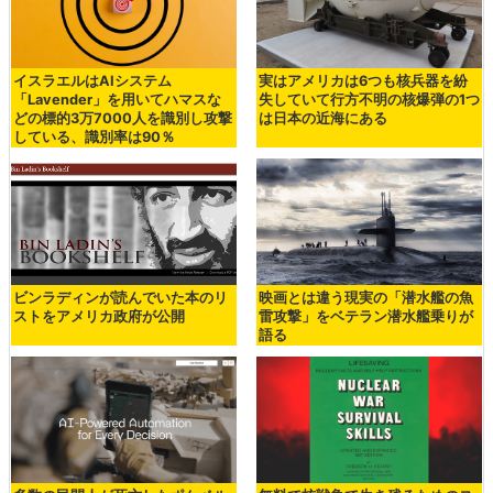
イスラエルはAIシステム
実はアメリカは6つも核兵器を紛
「Lavender」を用いてハマスな
失していて行方不明の核爆弾の1つ
どの標的3万7000人を識別し攻撃
は日本の近海にある
している、識別率は90％
ビンラディンが読んでいた本のリ
映画とは違う現実の「潜水艦の魚
ストをアメリカ政府が公開
雷攻撃」をベテラン潜水艦乗りが
語る