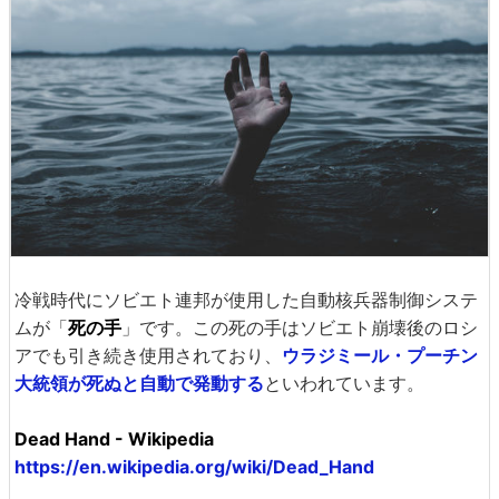
冷戦時代にソビエト連邦が使用した自動核兵器制御システ
ムが「
死の手
」です。この死の手はソビエト崩壊後のロシ
アでも引き続き使用されており、
ウラジミール・プーチン
大統領が死ぬと自動で発動する
といわれています。
Dead Hand - Wikipedia
https://en.wikipedia.org/wiki/Dead_Hand