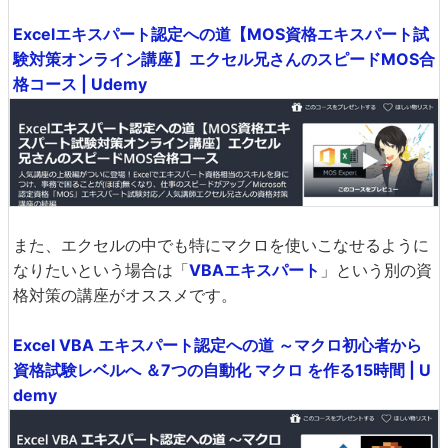
Excelエキスパート認定への道【MOS資格エキスパート試
験対策オンライン講座】エクセル兄さんのスピードMOS合
格コース | Udemy
また、エクセルの中でも特にマクロを使いこなせるように
なりたいという場合は「
VBAエキスパート
」という別の資
格対策の講座がオススメです。
Excel VBA エキスパート認定への道 ～マクロ初心者から
資格試験レベルへ ＆7つの自動化 マクロ を作る15時間 | U
demy