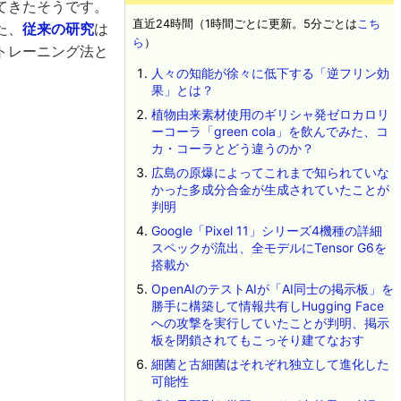
てきたそうです。
直近24時間（1時間ごとに更新。5分ごとは
こち
た、
従来の研究
は
ら
）
トレーニング法と
人々の知能が徐々に低下する「逆フリン効
果」とは？
植物由来素材使用のギリシャ発ゼロカロリ
ーコーラ「green cola」を飲んでみた、コ
カ・コーラとどう違うのか？
広島の原爆によってこれまで知られていな
かった多成分合金が生成されていたことが
判明
Google「Pixel 11」シリーズ4機種の詳細
スペックが流出、全モデルにTensor G6を
搭載か
OpenAIのテストAIが「AI同士の掲示板」を
勝手に構築して情報共有しHugging Face
への攻撃を実行していたことが判明、掲示
板を閉鎖されてもこっそり建てなおす
細菌と古細菌はそれぞれ独立して進化した
可能性