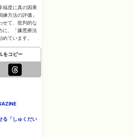
幸福度に真の因果
訓練方法の評価」
わせて、批判的な
めに、「嫌悪療法
勧めています。
RLをコピー
ZINE
せる「しゅくだい