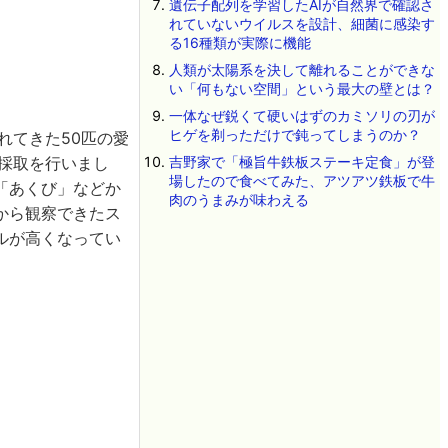
遺伝子配列を学習したAIが自然界で確認さ
れていないウイルスを設計、細菌に感染す
る16種類が実際に機能
人類が太陽系を決して離れることができな
い「何もない空間」という最大の壁とは？
一体なぜ鋭くて硬いはずのカミソリの刃が
ヒゲを剃っただけで鈍ってしまうのか？
れてきた50匹の愛
採取を行いまし
吉野家で「極旨牛鉄板ステーキ定食」が登
場したので食べてみた、アツアツ鉄板で牛
「あくび」などか
肉のうまみが味わえる
から観察できたス
ルが高くなってい