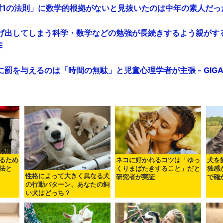
1の法則」に数学的根拠がないと見抜いたのは中年の素人だった - 
げ出してしまう科学・数学などの勉強が長続きするよう親がす
E
罰を与えるのは「時間の無駄」と児童心理学者が主張 - GIGAZ
るため
ネコに好かれるコツは「ゆっ
犬を
法と
くりまばたきすること」だと
独感
性格によって大きく異なる犬
研究者が実証
で確
の行動パターン、あなたの飼
い犬はどっち？