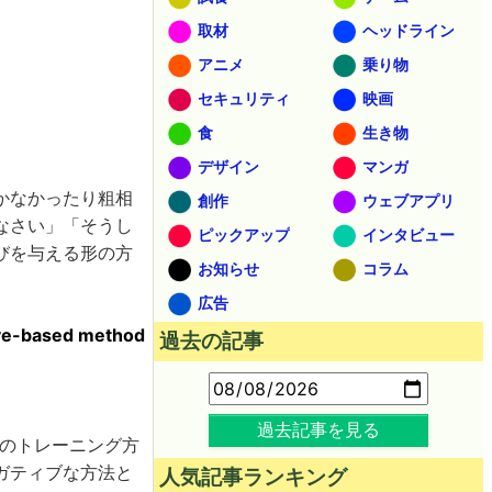
取材
ヘッドライン
アニメ
乗り物
セキュリティ
映画
食
生き物
デザイン
マンガ
かなかったり粗相
創作
ウェブアプリ
なさい」「そうし
ピックアップ
インタビュー
びを与える形の方
お知らせ
コラム
広告
sive-based method
過去の記事
過去記事を見る
犬のトレーニング方
ガティブな方法と
人気記事ランキング