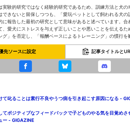
は実験的研究ではなく経験的研究であるため、訓練方法と犬の
はできないと留保しつつも、「愛玩ペットとして飼われる犬の
的に報告した最初の研究として意味があると述べています。合
て、愛犬にストレスを与えず正しいことや悪いことを伝えるた
ング」を否定し、「報酬ベースによるトレーニング」の慣行を
優先ソースに設定
記事タイトルとU
て叱ることは素行不良やうつ病を引き起こす原因になる - GIGA
してポジティブなフィードバックで子どものやる気を目覚めさ
- GIGAZINE