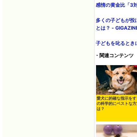
感情の黄金比「3対
多くの子どもが投
とは？ - GIGAZIN
子どもを叱るときに
・関連コンテンツ
愛犬に的確な指示をす
の科学的にベストな方
は？