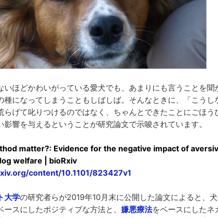
ないほどかわいがっている愛犬でも、あまりにも言うことを聞
の種になってしまうこともしばしば。そんなときに、「こうし
荒らげて叱りつけるのではなく、ちゃんとできたことにごほう
い影響を与えるということが研究論文で示唆されています。
thod matter?: Evidence for the negative impact of aver
og welfare | bioRxiv
xiv.org/content/10.1101/823427v1
ト大学
の研究者らが2019年10月末に公開した論文によると、
ベースにしたポジティブな方法と、
嫌悪療法
をベースにしたネ